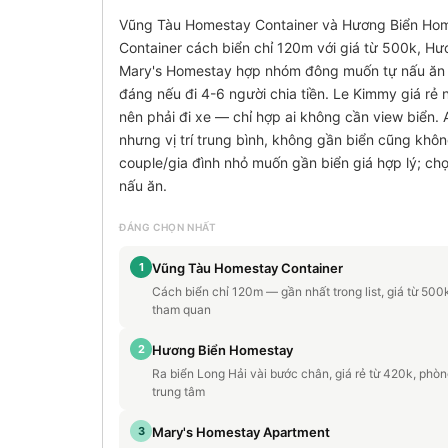
Vũng Tàu Homestay Container và Hương Biển Home
Container cách biển chỉ 120m với giá từ 500k, Hư
Mary's Homestay hợp nhóm đông muốn tự nấu ăn v
đáng nếu đi 4-6 người chia tiền. Le Kimmy giá r
nên phải đi xe — chỉ hợp ai không cần view biển
nhưng vị trí trung bình, không gần biển cũng khôn
couple/gia đình nhỏ muốn gần biển giá hợp lý; ch
nấu ăn.
ĐÁNG CHỌN NHẤT
1
Vũng Tàu Homestay Container
Cách biển chỉ 120m — gần nhất trong list, giá từ 500k 
tham quan
2
Hương Biển Homestay
Ra biển Long Hải vài bước chân, giá rẻ từ 420k, phòng
trung tâm
3
Mary's Homestay Apartment