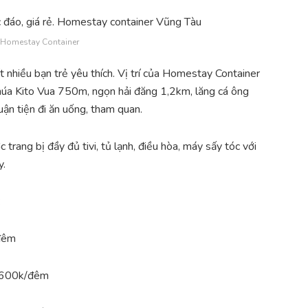
 Homestay Container
 nhiều bạn trẻ yêu thích. Vị trí của Homestay Container
húa Kito Vua 750m, ngọn hải đăng 1,2km, lăng cá ông
ận tiện đi ăn uống, tham quan.
ang bị đầy đủ tivi, tủ lạnh, điều hòa, máy sấy tóc với
y.
:
/đêm
g 600k/đêm