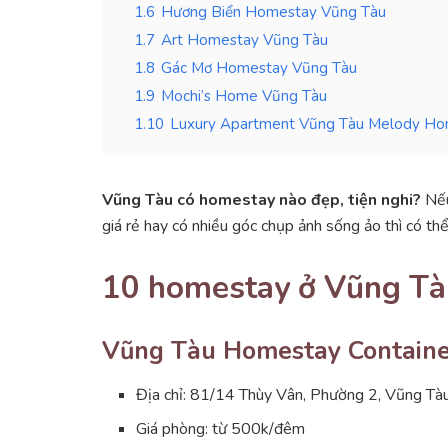
1.6
Hương Biển Homestay Vũng Tàu
1.7
Art Homestay Vũng Tàu
1.8
Gác Mơ Homestay Vũng Tàu
1.9
Mochi’s Home Vũng Tàu
1.10
Luxury Apartment Vũng Tàu Melody H
Vũng Tàu có homestay nào đẹp, tiện nghi?
Nếu
giá rẻ hay có nhiều góc chụp ảnh sống ảo thì có 
10 homestay ở Vũng Tà
Vũng Tàu Homestay Containe
Địa chỉ: 81/14 Thùy Vân, Phường 2, Vũng Tà
Giá phòng: từ 500k/đêm