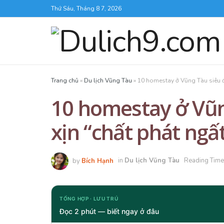
Thứ Sáu, Tháng 8 7, 2026
Trang chủ
»
Du lịch Vũng Tàu
»
10 homestay ở Vũng Tàu siêu đẹ
10 homestay ở Vũn
xịn “chất phát ngấ
by
Bích Hạnh
in
Du lịch Vũng Tàu
Reading Time
TỔNG HỢP · LƯU TRÚ
Đọc 2 phút — biết ngay ở đâu