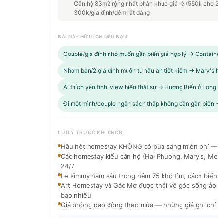
Căn hộ 83m2 rộng nhất phân khúc giá rẻ (550k cho 2 
300k/gia đình/đêm rất đáng
BÀI NÀY HỮU ÍCH NẾU BẠN
Couple/gia đình nhỏ muốn gần biển giá hợp lý → Contain
Nhóm bạn/2 gia đình muốn tự nấu ăn tiết kiệm → Mary's
Ai thích yên tĩnh, view biển thật sự → Hương Biển ở Long
Đi một mình/couple ngân sách thấp không cần gần biển
LƯU Ý TRƯỚC KHI CHỌN
Hầu hết homestay KHÔNG có bữa sáng miễn phí — p
Các homestay kiểu căn hộ (Hai Phuong, Mary's, Mel
24/7
Le Kimmy nằm sâu trong hẻm 75 khó tìm, cách biển 
Art Homestay và Gác Mơ được thổi về góc sống ảo n
bao nhiêu
Giá phòng dao động theo mùa — những giá ghi chỉ