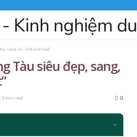
p, sang, xịn “chất phát ngất”
g Tàu siêu đẹp, sang,
t”
0
: 9 mins read