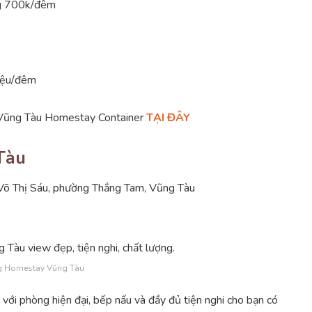
ng 700k/đêm
riệu/đêm
 Vũng Tàu Homestay Container
TẠI ĐÂY
Tàu
Võ Thị Sáu, phường Thắng Tam, Vũng Tàu
g Homestay Vũng Tàu
với phòng hiện đại, bếp nấu và đầy đủ tiện nghi cho bạn có