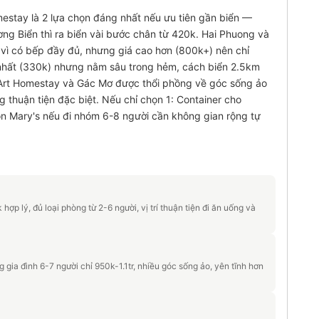
stay là 2 lựa chọn đáng nhất nếu ưu tiên gần biển —
ơng Biển thì ra biển vài bước chân từ 420k. Hai Phuong và
ì có bếp đầy đủ, nhưng giá cao hơn (800k+) nên chỉ
ẻ nhất (330k) nhưng nằm sâu trong hẻm, cách biển 2.5km
. Art Homestay và Gác Mơ được thổi phồng về góc sống ảo
g thuận tiện đặc biệt. Nếu chỉ chọn 1: Container cho
ọn Mary's nếu đi nhóm 6-8 người cần không gian rộng tự
hợp lý, đủ loại phòng từ 2-6 người, vị trí thuận tiện đi ăn uống và
 gia đình 6-7 người chỉ 950k-1.1tr, nhiều góc sống ảo, yên tĩnh hơn