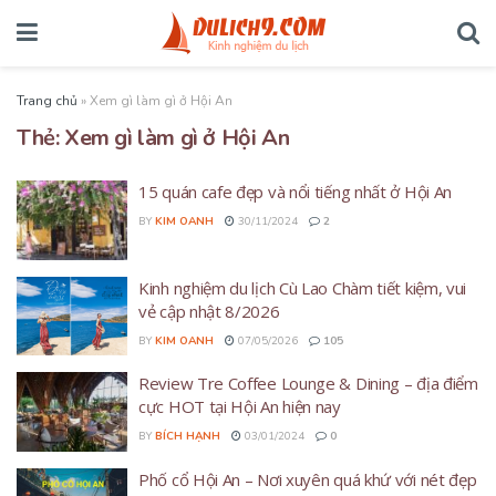
Trang chủ
»
Xem gì làm gì ở Hội An
Thẻ:
Xem gì làm gì ở Hội An
15 quán cafe đẹp và nổi tiếng nhất ở Hội An
BY
KIM OANH
30/11/2024
2
Kinh nghiệm du lịch Cù Lao Chàm tiết kiệm, vui
vẻ cập nhật 8/2026
BY
KIM OANH
07/05/2026
105
Review Tre Coffee Lounge & Dining – địa điểm
cực HOT tại Hội An hiện nay
BY
BÍCH HẠNH
03/01/2024
0
Phố cổ Hội An – Nơi xuyên quá khứ với nét đẹp