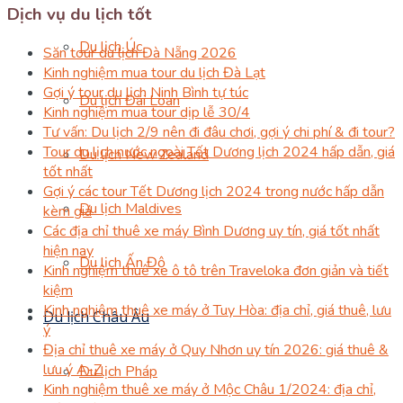
Dịch vụ du lịch tốt
Du lịch Úc
Săn tour du lịch Đà Nẵng 2026
Kinh nghiệm mua tour du lịch Đà Lạt
Gợi ý tour du lịch Ninh Bình tự túc
Du lịch Đài Loan
Kinh nghiệm mua tour dịp lễ 30/4
Tư vấn: Du lịch 2/9 nên đi đâu chơi, gợi ý chi phí & đi tour?
Tour du lịch nước ngoài Tết Dương lịch 2024 hấp dẫn, giá
Du lịch New Zealand
tốt nhất
Gợi ý các tour Tết Dương lịch 2024 trong nước hấp dẫn
Du lịch Maldives
kèm giá
Các địa chỉ thuê xe máy Bình Dương uy tín, giá tốt nhất
hiện nay
Du lịch Ấn Độ
Kinh nghiệm thuê xe ô tô trên Traveloka đơn giản và tiết
kiệm
Kinh nghiệm thuê xe máy ở Tuy Hòa: địa chỉ, giá thuê, lưu
Du lịch Châu Âu
ý
Địa chỉ thuê xe máy ở Quy Nhơn uy tín 2026: giá thuê &
lưu ý A-Z
Du lịch Pháp
Kinh nghiệm thuê xe máy ở Mộc Châu 1/2024: địa chỉ,