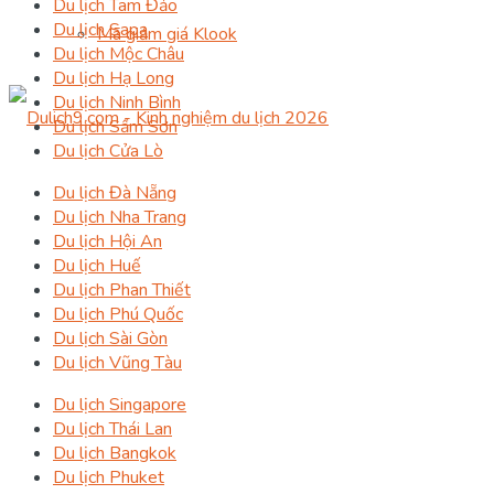
Du lịch Tam Đảo
Du lịch Sapa
Mã giảm giá Klook
Du lịch Mộc Châu
Du lịch Hạ Long
Du lịch Ninh Bình
Du lịch Sầm Sơn
Du lịch Cửa Lò
Du lịch Đà Nẵng
Du lịch Nha Trang
Du lịch Hội An
Du lịch Huế
Du lịch Phan Thiết
Du lịch Phú Quốc
Du lịch Sài Gòn
Du lịch Vũng Tàu
Du lịch Singapore
Du lịch Thái Lan
Du lịch Bangkok
Du lịch Phuket