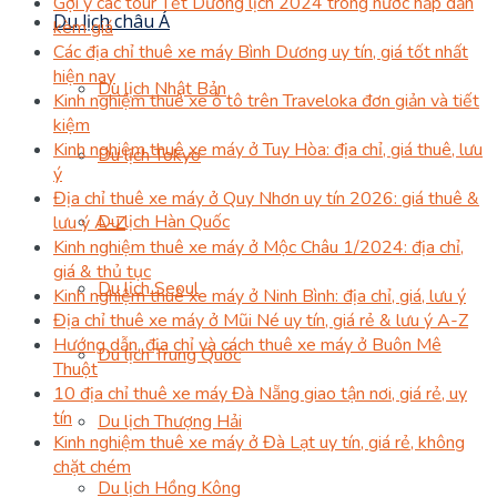
Gợi ý các tour Tết Dương lịch 2024 trong nước hấp dẫn
Du lịch châu Á
kèm giá
Các địa chỉ thuê xe máy Bình Dương uy tín, giá tốt nhất
hiện nay
Du lịch Nhật Bản
Kinh nghiệm thuê xe ô tô trên Traveloka đơn giản và tiết
kiệm
Kinh nghiệm thuê xe máy ở Tuy Hòa: địa chỉ, giá thuê, lưu
Du lịch Tokyo
ý
Địa chỉ thuê xe máy ở Quy Nhơn uy tín 2026: giá thuê &
Du lịch Hàn Quốc
lưu ý A-Z
Kinh nghiệm thuê xe máy ở Mộc Châu 1/2024: địa chỉ,
giá & thủ tục
Du lịch Seoul
Kinh nghiệm thuê xe máy ở Ninh Bình: địa chỉ, giá, lưu ý
Địa chỉ thuê xe máy ở Mũi Né uy tín, giá rẻ & lưu ý A-Z
Hướng dẫn, địa chỉ và cách thuê xe máy ở Buôn Mê
Du lịch Trung Quốc
Thuột
10 địa chỉ thuê xe máy Đà Nẵng giao tận nơi, giá rẻ, uy
tín
Du lịch Thượng Hải
Kinh nghiệm thuê xe máy ở Đà Lạt uy tín, giá rẻ, không
chặt chém
Du lịch Hồng Kông