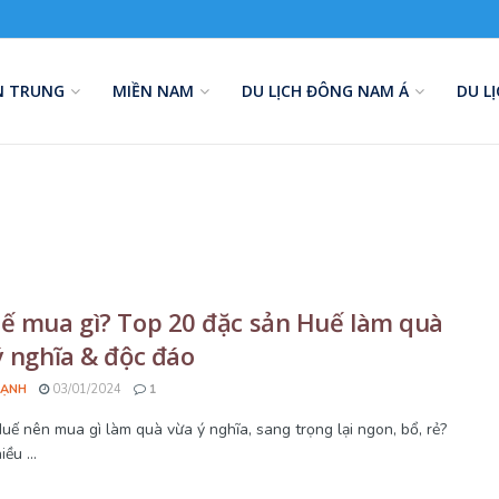
N TRUNG
MIỀN NAM
DU LỊCH ĐÔNG NAM Á
DU L
ế mua gì? Top 20 đặc sản Huế làm quà
ý nghĩa & độc đáo
HẠNH
03/01/2024
1
Huế nên mua gì làm quà vừa ý nghĩa, sang trọng lại ngon, bổ, rẻ?
ều ...