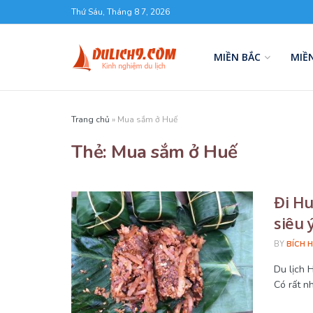
Thứ Sáu, Tháng 8 7, 2026
MIỀN BẮC
MIỀ
Trang chủ
»
Mua sắm ở Huế
Thẻ:
Mua sắm ở Huế
Đi Hu
siêu 
BY
BÍCH 
Du lịch 
Có rất nhi