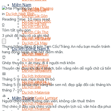
Miền Nam
by
Mai Phương
Du lịch Hạ Long
Du lịch Đà Lạt
in
Du lịch Ninh Bình
Du lịch Sài Gòn
Reading Time: 10 mins read
Du lịch Phú Quốc
Du lịch Hà Nội
0
Du lịch Côn Đảo
Tóm tắt siêu gọn
Du lịch Cần Thơ
3 phút để hiểu rõ và ghi nhớ
Du lịch Vũng Tàu
Du lịch Hà Giang
Du lịch Cà Mau
Thung Nắng đáng đi hơn Tam Cốc/Tràng An nếu bạn muốn tránh đá
Du lịch Đông Nam Á
hang động ngập, mất hết điểm nhấn.
Du lịch Sapa
Du lịch Thái Lan
⏰
Du lịch Bangkok
Ghép thuyền = ăn may, đi 4 người mới khôn
Du lịch Pattaya
Thuyền chỉ chạy khi đủ 4 khách, bến vắng nên dễ ngồi chờ cả tiế
Du lịch Ninh Bình
Du lịch Singapore
📅
Du lịch Indonesia
Tháng 5 là vua, mùa mưa thì bỏ
Du lịch Jakarta
Du lịch Mộc Châu
Tháng 5 có cả lúa chín vàng lẫn sen nở, đẹp gấp đôi các tháng 
Du lịch Bali
tháng 7-10.
Du lịch Malaysia
🚣
Du lịch Kuala Lumpur
Miền Trung
Người chèo kiêm hướng dẫn viên, không cần thuê thêm
Du lịch Philippines
Thợ chèo ở đây vừa chèo vừa kể chuyện lịch sử, văn hóa địa phươ
Du lịch Myanmar