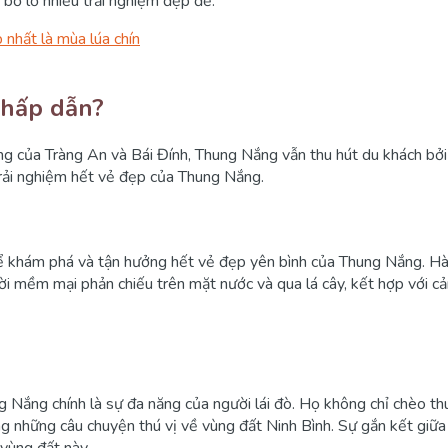
bỏ lỡ nhiều trải nghiệm đẹp đẽ.
 hấp dẫn?
 của Tràng An và Bái Đính, Thung Nắng vẫn thu hút du khách bởi 
trải nghiệm hết vẻ đẹp của Thung Nắng.
hể khám phá và tận hưởng hết vẻ đẹp yên bình của Thung Nắng. Hà
ời mềm mại phản chiếu trên mặt nước và qua lá cây, kết hợp với cản
g Nắng chính là sự đa năng của người lái đò. Họ không chỉ chèo th
ng những câu chuyện thú vị về vùng đất Ninh Bình. Sự gắn kết giữ