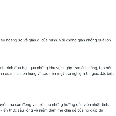
sự hoang sơ và giản dị của mình. Với không gian không quá lớn,
nh trình đưa bạn qua những khu vực ngập tràn ánh nắng, tạo nên
h quan núi non hùng vĩ, tạo nên một trải nghiệm thị giác đặc biệt
uyền mà còn đóng vai trò như những hướng dẫn viên nhiệt tình,
a kiến thức sâu rộng và niềm đam mê chia sẻ của họ giúp du