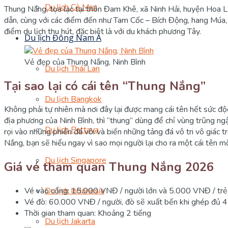
Du lịch Cà Mau
Thung Nắng, tọa lạc tại thôn Đam Khê, xã Ninh Hải, huyện Hoa Lư,
dẫn, cùng với các điểm đến như Tam Cốc – Bích Động, hang Múa, 
điểm du lịch thu hút, đặc biệt là với du khách phương Tây.
Du lịch Đông Nam Á
Vẻ đẹp của Thung Nắng, Ninh Bình
Du lịch Thái Lan
Tại sao lại có cái tên “Thung Nắng”
Du lịch Bangkok
Không phải tự nhiên mà nơi đây lại được mang cái tên hết sức độc
địa phương của Ninh Bình, thì “thung” dùng để chỉ vùng trũng ng
Du lịch Pattaya
rọi vào những phiến đá vôi và biến những tảng đá vô tri vô giác t
Nắng, bạn sẽ hiểu ngay vì sao mọi người lại cho ra một cái tên m
Du lịch Singapore
Giá vé tham quan Thung Nắng 2026
Du lịch Indonesia
Vé vào cổng: 15.000 VNĐ / người lớn và 5.000 VNĐ / tr
Vé đò: 60.000 VNĐ / người, đò sẽ xuất bến khi ghép đủ 4
Thời gian tham quan: Khoảng 2 tiếng
Du lịch Jakarta