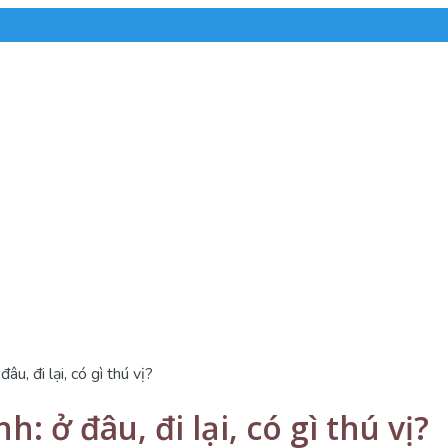
, đi lại, có gì thú vị?
 ở đâu, đi lại, có gì thú vị?