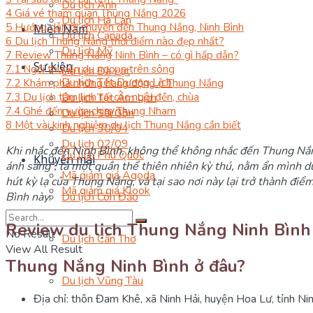
Du lịch Anh
4
Giá vé tham quan Thung Nắng 2026
Du lịch Hà Lan
5
Hướng dẫn di chuyển đến Thung Nắng, Ninh Bình
Miền Nam
Du lịch Canada
6
Du lịch Thung Nắng thời điểm nào đẹp nhất?
Du lịch Mỹ
7
Review Thung Nắng Ninh Bình – có gì hấp dẫn?
Sự kiện
7.1
Ngồi thuyền du ngoạn trên sông
Du lịch Đà Lạt
Du lịch Tết Dương Lịch
7.2
Khám phá những hang động ở Thung Nắng
7.3
Du lịch tâm linh tại các ngôi đền, chùa
Du lịch Tết Âm Lịch
7.4
Ghé đến vườn chim Thung Nham
Du lịch 10/03
Du lịch Sài Gòn
8
Một vài kinh nghiệm du lịch Thung Nắng cần biết
Du lịch 30/04
Du lịch 02/09
Khi nhắc đến Ninh Bình, không thể không nhắc đến Thung Nắng
Du lịch Phú Quốc
Khuyến mãi
ánh sáng”, là một quần thể thiên nhiên kỳ thú, nằm ẩn mình d
Mã giảm giá Agoda
hút kỳ lạ của Thung Nắng, và tại sao nơi này lại trở thành 
Mã giảm giá Klook
Bình này.
Du lịch Côn Đảo
Review du lịch Thung Nắng Ninh Bình
No Result
Du lịch Cần Thơ
View All Result
Thung Nắng Ninh Bình ở đâu?
Du lịch Vũng Tàu
Địa chỉ: thôn Đam Khê, xã Ninh Hải, huyện Hoa Lư, tỉnh Ni