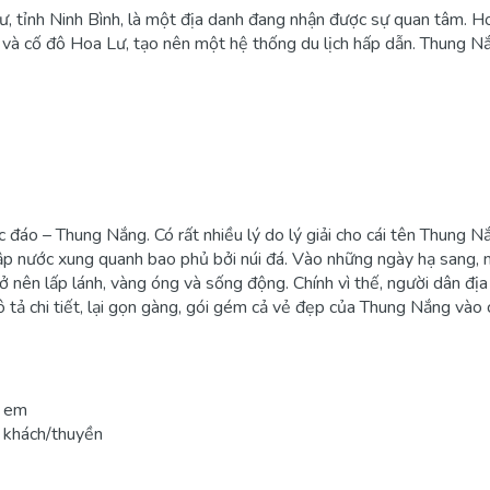
 tỉnh Ninh Bình, là một địa danh đang nhận được sự quan tâm. Hoa 
và cố đô Hoa Lư, tạo nên một hệ thống du lịch hấp dẫn. Thung Nắn
 đáo – Thung Nắng. Có rất nhiều lý do lý giải cho cái tên Thung Nắ
ập nước xung quanh bao phủ bởi núi đá. Vào những ngày hạ sang, n
rở nên lấp lánh, vàng óng và sống động. Chính vì thế, người dân đị
ô tả chi tiết, lại gọn gàng, gói gém cả vẻ đẹp của Thung Nắng vào
ẻ em
 khách/thuyền