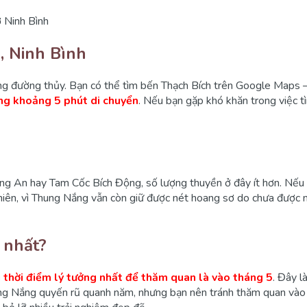
 Ninh Bình
, Ninh Bình
ằng đường thủy. Bạn có thể tìm bến Thạch Bích trên Google Maps
ộng khoảng 5 phút di chuyển
. Nếu bạn gặp khó khăn trong việc 
g An hay Tam Cốc Bích Động, số lượng thuyền ở đây ít hơn. Nếu bạ
y nhiên, vì Thung Nắng vẫn còn giữ được nét hoang sơ do chưa được 
 nhất?
 thời điểm lý tưởng nhất để thăm quan là vào tháng 5
. Đây l
ng Nắng quyến rũ quanh năm, nhưng bạn nên tránh thăm quan vào 