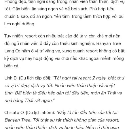
Phòng đẹp, tiện nghi sang trọng, nhân viên thân thiện, dịch vụ
tốt. Gần biển, ăn sáng ngon và bể bơi sạch. Phù hợp tiêu
chuẩn 5 sao, đồ ăn ngon. Yên tĩnh, trong lành thích hợp với du
lịch nghỉ dưỡng.
Tuy nhiên, resort còn nhiều bất cập đó là vì còn khá mới nên
đội ngũ nhân viên ở đây còn thiếu kinh nghiệm. Banyan Tree
Lang Co nằm ở vị trí vắng vẻ, xung quanh resort không có bất
kỳ dịch vụ hay hoạt động vui chơi nào khác ngoài mênh mông
biển cả.
Linh B. (Du lịch cặp đôi): “T
ôi nghỉ tại resort 2 ngày, biệt thự
có vị trí đẹp, dịch vụ tốt. Nhân viên thân thiện và nhiệt
tình. Bãi biển là điều hấp dẫn tôi đầu tiên, món ăn Thái và
nhà hàng Thái rất ngon.”
Chisato O. (Du lịch nhóm):
“Đây là lần đầu tiên của tôi tại
Banyan Tree. Tôi thật sự rất thích không gian của resort,
nhân viên thân thiện, dịch vụ hoàn hảo. Nếu có thời gian