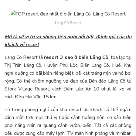
Lăng Cô Resort
Mô tả về vị trí và những tiện nghi nổi bật, đánh giá của du
khách về resort
Lang Co Resort là
resort 3 sao ở biển Lăng Cô
, tọa lạc tại
Thị Trấn Lăng Cô, Huyện Phú Lộc, Biển Lăng Cô, Huế. Khu
nghỉ dưỡng có bãi biển riêng biệt, bãi cát trắng mịn và hồ bơi
rộng. Có thể chiêm ngưỡng vẻ đẹp của Bán đảo Lăng Cô từ
Stork Village Resort, cách Đầm Lập An 10 phút lái xe và
cách Đèo Hải Vân 15 km.
Từ trong phòng nghỉ của khu resort du khách có thể ngắm
cảnh mặt trời mọc thú vị hoặc cảnh hoàng hôn, có sân hiên
phơi nắng nhìn ra quang cảnh vườn, biển. Tất cả các phòng
đều được cung cấp máy lạnh, TV màn hình phẳng và minibar.