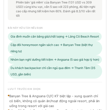
Phiên bản 'giá mềm' của Banyan Tree (131 USD vs 309
USD) cùng khu vực, vẫn 5 sao với 223 phòng, đủ tiện nghi
cao cấp nhưng tiết kiệm hơn 60%. Đánh giá 8.3/10 vẫn rất
tốt
BÀI NÀY HỮU ÍCH NẾU BẠN
Gia đình muốn cân bằng giá/chất lượng → Lăng Cô Beach Resort
Cặp đôi honeymoon ngân sách cao → Banyan Tree (biệt thự
riêng tư)
Nhóm bạn nghỉ dưỡng tiết kiệm → Angsana (5 sao giá hợp lý hơn)
Du khách backpacker chỉ cần ngủ qua đêm → Thanh Tâm (35
USD, gần biển)
LƯU Ý TRƯỚC KHI CHỌN
Banyan Tree & Angsana CỰC KỲ biệt lập - xung quanh chỉ
có biển, không có quán ăn/hoạt động ngoài resort, phải ăn
uống trong resort với giá cao