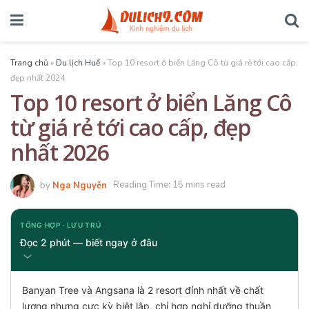
Trang chủ
»
Du lịch Huế
»
Top 10 resort ở biển Lăng Cô từ giá rẻ tới cao cấp,
đẹp nhất 2024
Top 10 resort ở biển Lăng Cô
từ giá rẻ tới cao cấp, đẹp
nhất 2026
by
Nga Nguyễn
Reading Time: 15 mins read
TỔNG HỢP · LƯU TRÚ
Đọc 2 phút — biết ngay ở đâu
Banyan Tree và Angsana là 2 resort đỉnh nhất về chất
lượng nhưng cực kỳ biệt lập, chỉ hợp nghỉ dưỡng thuần