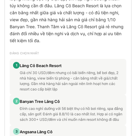
túy không cần đi đâu. Lăng Cô Beach Resort là lựa chọn
cân bằng nhất giữa giá và chất lượng - có đủ tiện nghi,
view đẹp, gần nhà hàng hải sản mà giá chỉ bằng 1/10
Banyan Tree. Thanh Tâm và Lăng Cô Resort giá rẻ nhưng
đánh đổi nhiều về tiện nghi và dịch vụ, chỉ hợp ai ưu tiên
tiết kiệm tối đa.
ĐÁNG CHỌN NHẤT
1
Lăng Cô Beach Resort
Giá chỉ 30 USD/đêm nhưng có bãi biển riêng, bể bơi đẹp, 2
nhà hàng, view biển từ phòng - cân bằng nhất về giá/chất
lượng. Gần nhà hàng hải sản ngoài nên linh hoạt hơn các
resort cao cấp biệt lập
2
Banyan Tree Lăng Cô
Đỉnh cao nghỉ dưỡng với 56 biệt thự có hồ bơi riêng, spa đẳng
cấp, sân golf. Đánh giá 8.8/10 là cao nhất list. Hợp ai có ngân
sách 300+ USD/đêm và chỉ muốn nằm resort không đi đâu
3
Angsana Lăng Cô