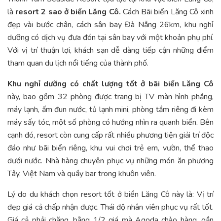
là
resort 2 sao ở biển Lăng Cô.
Cách Bãi biển Lăng Cô xinh
đẹp vài bước chân, cách sân bay Đà Nẵng 26km, khu nghỉ
dưỡng có dịch vụ đưa đón tại sân bay với một khoản phụ phí.
Với vị trí thuận lợi, khách sạn dễ dàng tiếp cận những điểm
tham quan du lịch nổi tiếng của thành phố.
Khu nghỉ dưỡng có chất lượng tốt ở bãi biển Lăng Cô
này, bao gồm 32 phòng được trang bị TV màn hình phẳng,
máy lạnh, ấm đun nước, tủ lạnh mini, phòng tắm riêng đi kèm
máy sấy tóc, một số phòng có hướng nhìn ra quanh biển. Bên
cạnh đó, resort còn cung cấp rất nhiều phương tiện giải trí độc
đáo như bãi biển riêng, khu vui chơi trẻ em, vườn, thể thao
dưới nước. Nhà hàng chuyên phục vụ những món ăn phương
Tây, Việt Nam và quầy bar trong khuôn viên.
Lý do du khách chọn resort tốt ở biển Lăng Cô này là: Vị trí
đẹp giá cả chấp nhận được. Thái độ nhân viên phục vụ rất tốt.
Giá cả phải chăng, bằng 1/2 giá mà Agoda chào hàng, gần