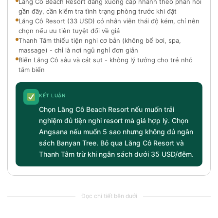
Lăng Cô Beach Resort đang xuống cấp nhanh theo phản hồi
gần đây, cần kiểm tra tình trạng phòng trước khi đặt
Lăng Cô Resort (33 USD) có nhân viên thái độ kém, chỉ nên
chọn nếu ưu tiên tuyệt đối về giá
Thanh Tâm thiếu tiện nghi cơ bản (không bể bơi, spa,
massage) - chỉ là nơi ngủ nghỉ đơn giản
Biển Lăng Cô sâu và cát sụt - không lý tưởng cho trẻ nhỏ
tắm biển
KẾT LUẬN
Chọn Lăng Cô Beach Resort nếu muốn trải
nghiệm đủ tiện nghi resort mà giá hợp lý. Chọn
Angsana nếu muốn 5 sao nhưng không đủ ngân
sách Banyan Tree. Bỏ qua Lăng Cô Resort và
Thanh Tâm trừ khi ngân sách dưới 35 USD/đêm.
Đọc chi tiết bên dưới