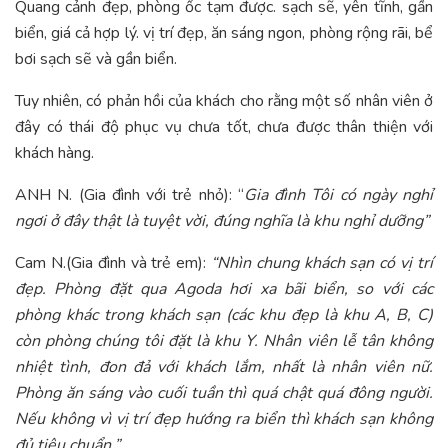
Quang cảnh đẹp, phòng ốc tạm được. sạch sẽ, yên tĩnh, gần
biển, giá cả hợp lý. vị trí đẹp, ăn sáng ngon, phòng rộng rãi, bể
bơi sạch sẽ và gần biển.
Tuy nhiên, có phản hồi của khách cho rằng một số nhân viên ở
đây có thái độ phục vụ chưa tốt, chưa được thân thiện với
khách hàng.
ANH N. (Gia đình với trẻ nhỏ): “
Gia đình Tôi có ngày nghỉ
ngơi ở đây thật là tuyệt vời, đúng nghĩa là khu nghỉ dưỡng”
Cam N.(Gia đình và trẻ em):
“Nhìn chung khách sạn có vị trí
đẹp. Phòng đặt qua Agoda hơi xa bãi biển, so với các
phòng khác trong khách sạn (các khu đẹp là khu A, B, C)
còn phòng chúng tôi đặt là khu Y. Nhân viên lễ tân không
nhiệt tình, đon đả với khách lắm, nhất là nhân viên nữ.
Phòng ăn sáng vào cuối tuần thì quá chật quá đông người.
Nếu không vì vị trí đẹp hướng ra biển thì khách sạn không
đủ tiêu chuẩn.”