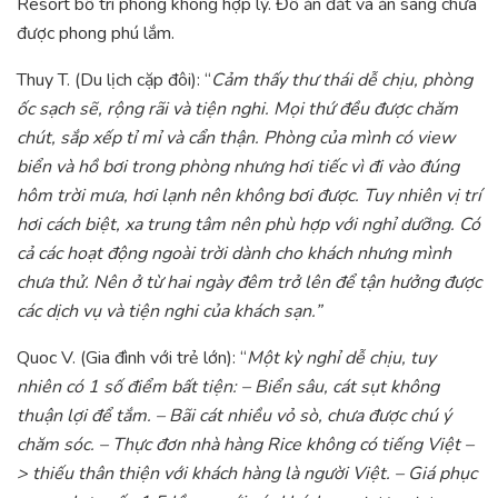
Resort bố trí phòng không hợp lý. Đồ ăn đắt và ăn sáng chưa
được phong phú lắm.
Thuy T. (Du lịch cặp đôi): “
Cảm thấy thư thái dễ chịu, phòng
ốc sạch sẽ, rộng rãi và tiện nghi. Mọi thứ đều được chăm
chút, sắp xếp tỉ mỉ và cẩn thận. Phòng của mình có view
biển và hồ bơi trong phòng nhưng hơi tiếc vì đi vào đúng
hôm trời mưa, hơi lạnh nên không bơi được. Tuy nhiên vị trí
hơi cách biệt, xa trung tâm nên phù hợp với nghỉ dưỡng. Có
cả các hoạt động ngoài trời dành cho khách nhưng mình
chưa thử. Nên ở từ hai ngày đêm trở lên để tận hưởng được
các dịch vụ và tiện nghi của khách sạn.”
Quoc V. (Gia đình với trẻ lớn): “
Một kỳ nghỉ dễ chịu, tuy
nhiên có 1 số điểm bất tiện: – Biển sâu, cát sụt không
thuận lợi để tắm. – Bãi cát nhiều vỏ sò, chưa được chú ý
chăm sóc. – Thực đơn nhà hàng Rice không có tiếng Việt –
> thiếu thân thiện với khách hàng là người Việt. – Giá phục