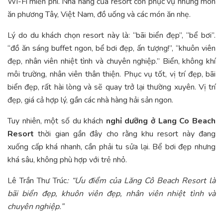
Wi-Fi miễn phí. Nhà hàng của resort còn phục vụ những món
ăn phương Tây, Việt Nam, đồ uống và các món ăn nhẹ.
Lý do du khách chọn resort này là: “bãi biển đẹp”, “bể bơi”.
“đồ ăn sáng buffet ngon, bể bơi đẹp, ấn tượng!”, “khuôn viên
đẹp, nhân viên nhiệt tình và chuyên nghiệp.” Biển, không khí
môi trường, nhân viên thân thiện. Phục vụ tốt, vị trí đẹp, bãi
biển đẹp, rất hài lòng và sẽ quay trở lại thường xuyên. Vị trí
đẹp, giá cả hợp lý, gần các nhà hàng hải sản ngon.
Tuy nhiên, một số du khách
nghỉ dưỡng ở Lang Co Beach
Resort
thời gian gần đây cho rằng khu resort này đang
xuống cấp khá nhanh, cần phải tu sửa lại. Bể bơi đẹp nhưng
khá sâu, không phù hợp với trẻ nhỏ.
Lê Trần Thư Trúc
: “Ưu điểm của Lăng Cô Beach Resort là
bãi biển đẹp, khuôn viên đẹp, nhân viên nhiệt tình và
chuyên nghiệp.”