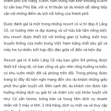
thành phố Đà Nẵng 30km, nằm trong bán kính khoảng 60km
từ sân bay Phú Bài, với vị trí thuận lợi du khách dễ dàng tiếp
cận với những điểm du lịch nổi tiếng của thành phố.
Được đánh giá là một trong những resort có vị trí đẹp ở Lăng
Cô, có hướng nhìn ra đại dương và sở hữu bãi tắm riêng biệt,
khu resort được thiết kế với không gian lý tưởng, kiến trúc
truyền thống của miền trung Việt Nam bằng chất liệu gỗ và
mây tre tự nhiên, kết hợp độc đáo giữa cổ điển và hiện đại.
Resort giá rẻ ở biển Lăng Cô này bao gồm 84 phòng được
thiết kế rộng rãi, có ban công và góc nhìn rộng hướng ra biển,
có khu vườn nhiệt đới và phòng trên đồi. Trong phòng được
trang bị đầy đủ tiện nghi mang đến cho du khách những giây
phút thư giãn tuyệt vời. Bên cạnh đó, du khách còn được tận
hưởng những dịch vụ giải trí và chăm sóc sức khỏe tuyệt vời
như: Có sân tennis, bóng bàn và trung tâm dịch vụ doanh
nhân với 3 máy vi tính, 2 nhà hàng, dịch vụ mát-xa và truy cập