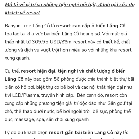
Mô tả về vị trí và những tiện nghi nổi bật, đánh giá của du
khách về resort
Banyan Tree Lăng Cô là
resort cao cấp ở biển Lăng Cô
,
tọa lạc tại khu vực bãi biển Lăng Cô hoang sơ. Với mức giá
thấp nhất từ 309,95 USD/đêm, resort này có thiết kế, chất
lượng và dịch vụ vượt trội hơn nhiều so với những khu resort
xung quanh.
Cụ thể,
resort hiện đại, tiện nghi và chất lượng ở biển
Lăng Cô
này bao gồm 56 phòng được chia thành biệt thự bãi
biển có hồ bơi, biệt thự có bể bơi và các nội thất hiện đại như
tivi LCD/Plasma, truyền hình cáp…Bên cạnh đó, resort còn
cung cấp những phương tiện giải trí độc đáo như: Sân golf tại
chỗ, thể thao dưới nước, bể bơi ngoài trời, bể sục, phòng thể
dục, massage, spa, sân chơi xung quanh.
Lý do du khách chọn
resort gần bãi biển Lăng Cô
này là: