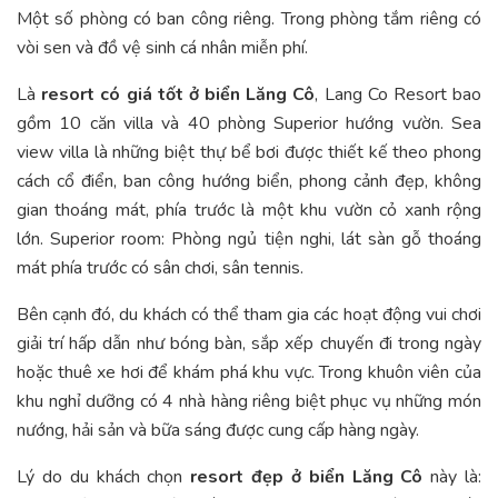
Một số phòng có ban công riêng. Trong phòng tắm riêng có
vòi sen và đồ vệ sinh cá nhân miễn phí.
Là
resort có giá tốt ở biển Lăng Cô
, Lang Co Resort bao
gồm 10 căn villa và 40 phòng Superior hướng vườn. Sea
view villa là những biệt thự bể bơi được thiết kế theo phong
cách cổ điển, ban công hướng biển, phong cảnh đẹp, không
gian thoáng mát, phía trước là một khu vườn cỏ xanh rộng
lớn. Superior room: Phòng ngủ tiện nghi, lát sàn gỗ thoáng
mát phía trước có sân chơi, sân tennis.
Bên cạnh đó, du khách có thể tham gia các hoạt động vui chơi
giải trí hấp dẫn như bóng bàn, sắp xếp chuyến đi trong ngày
hoặc thuê xe hơi để khám phá khu vực. Trong khuôn viên của
khu nghỉ dưỡng có 4 nhà hàng riêng biệt phục vụ những món
nướng, hải sản và bữa sáng được cung cấp hàng ngày.
Lý do du khách chọn
resort đẹp ở biển Lăng Cô
này là: