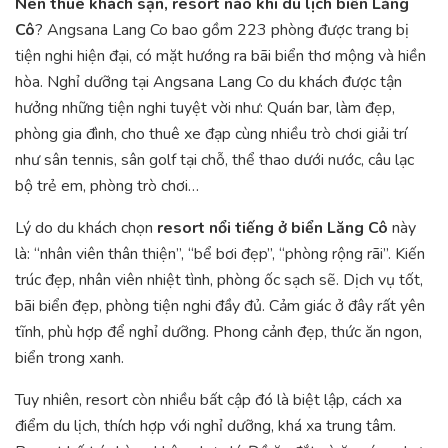
Nên thuê khách sạn, resort nào khi du lịch biển Lăng
Cô
? Angsana Lang Co bao gồm 223 phòng được trang bị
tiện nghi hiện đại, có mặt hướng ra bãi biển thơ mộng và hiền
hòa. Nghỉ dưỡng tại Angsana Lang Co du khách được tận
hưởng những tiện nghi tuyệt vời như: Quán bar, làm đẹp,
phòng gia đình, cho thuê xe đạp cùng nhiều trò chơi giải trí
như sân tennis, sân golf tại chỗ, thể thao dưới nước, câu lạc
bộ trẻ em, phòng trò chơi…
Lý do du khách chọn
resort nổi tiếng ở biển Lăng Cô
này
là: “nhân viên thân thiện”, “bể bơi đẹp”, “phòng rộng rãi”. Kiến
trúc đẹp, nhân viên nhiệt tình, phòng ốc sạch sẽ. Dịch vụ tốt,
bãi biển đẹp, phòng tiện nghi đầy đủ. Cảm giác ở đây rất yên
tĩnh, phù hợp để nghỉ dưỡng. Phong cảnh đẹp, thức ăn ngon,
biển trong xanh.
Tuy nhiên, resort còn nhiều bất cập đó là biệt lập, cách xa
điểm du lịch, thích hợp với nghỉ dưỡng, khá xa trung tâm.