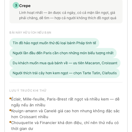
3
Crepe
Linh hoạt nhất — ăn được cả ngày, có cả mặn lẫn ngọt, giá
phải chăng, dễ tìm — hợp cả người không thích đồ ngọt quá
BÀI NÀY HỮU ÍCH NẾU BẠN
Tín đồ hảo ngọt muốn thử đủ loại bánh Pháp tinh tế
Người lần đầu đến Paris cần chọn những món biểu tượng nhất
Du khách muốn mua quà bánh về — ưu tiên Macaron, Croissant
Người thích trái cây hơn kem ngọt — chọn Tarte Tatin, Clafoutis
LƯU Ý TRƯỚC KHI THỬ
Éclair, Mille-feuille, Paris-Brest rất ngọt và nhiều kem — dễ
ngấy nếu ăn nhiều
Kouign-amann và Canelé giá cao hơn nhưng không đặc sắc
hơn Croissant nhiều
Chouquette và Financier khá đơn điệu, chỉ nên thử nếu có
thời gian dư