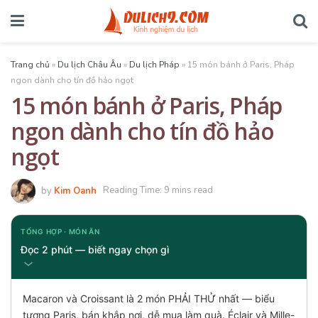
Trang chủ
»
Du lịch Châu Âu
»
Du lịch Pháp
»
15 món bánh ở Paris, Pháp
ngon dành cho tín đồ hảo ngọt
15 món bánh ở Paris, Pháp
ngon dành cho tín đồ hảo
ngọt
by
Kim Oanh
Reading Time: 9 mins read
TỔNG HỢP · MÓN ĂN
Đọc 2 phút — biết ngay chọn gì
Macaron và Croissant là 2 món PHẢI THỬ nhất — biểu
tượng Paris, bán khắp nơi, dễ mua làm quà. Éclair và Mille-