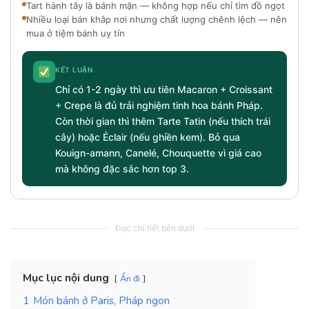
Tart hành tây là bánh mặn — không hợp nếu chỉ tìm đồ ngọt
Nhiều loại bán khắp nơi nhưng chất lượng chênh lệch — nên
mua ở tiệm bánh uy tín
KẾT LUẬN
Chỉ có 1-2 ngày thì ưu tiên Macaron + Croissant
+ Crepe là đủ trải nghiệm tinh hoa bánh Pháp.
Còn thời gian thì thêm Tarte Tatin (nếu thích trái
cây) hoặc Éclair (nếu ghiền kem). Bỏ qua
Kouign-amann, Canelé, Chouquette vì giá cao
mà không đặc sắc hơn top 3.
Đọc chi tiết bên dưới
Mục lục nội dung
Ẩn đi
1
Món bánh ở Paris, Pháp ngon