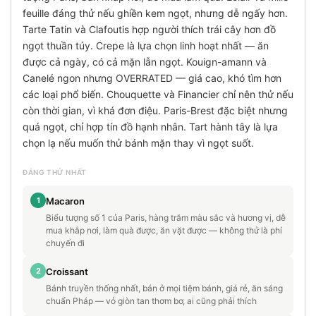
feuille đáng thử nếu ghiền kem ngọt, nhưng dễ ngấy hơn.
Tarte Tatin và Clafoutis hợp người thích trái cây hơn đồ
ngọt thuần túy. Crepe là lựa chọn linh hoạt nhất — ăn
được cả ngày, có cả mặn lẫn ngọt. Kouign-amann và
Canelé ngon nhưng OVERRATED — giá cao, khó tìm hơn
các loại phổ biến. Chouquette và Financier chỉ nên thử nếu
còn thời gian, vì khá đơn điệu. Paris-Brest đặc biệt nhưng
quá ngọt, chỉ hợp tín đồ hạnh nhân. Tart hành tây là lựa
chọn lạ nếu muốn thử bánh mặn thay vì ngọt suốt.
ĐÁNG THỬ NHẤT
1
Macaron
Biểu tượng số 1 của Paris, hàng trăm màu sắc và hương vị, dễ
mua khắp nơi, làm quà được, ăn vặt được — không thử là phí
chuyến đi
2
Croissant
Bánh truyền thống nhất, bán ở mọi tiệm bánh, giá rẻ, ăn sáng
chuẩn Pháp — vỏ giòn tan thơm bơ, ai cũng phải thích