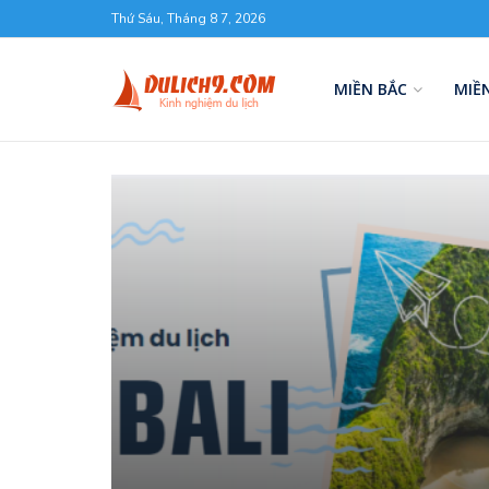
Thứ Sáu, Tháng 8 7, 2026
MIỀN BẮC
MIỀ