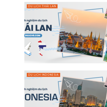
DU LỊCH THÁI LAN
DU LỊCH INDONESIA