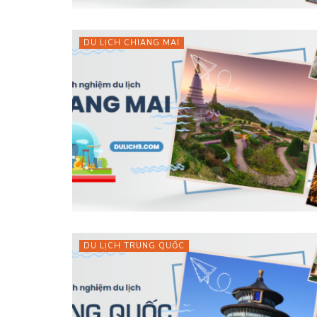
DU LỊCH CHIANG MAI
DU LỊCH TRUNG QUỐC