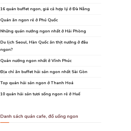
16 quán buffet ngon, giá cả hợp lý ở Đà Nẵng
Quán ăn ngon rẻ ở Phú Quốc
Những quán nướng ngon nhất ở Hải Phòng
Du lịch Seoul, Hàn Quốc ăn thịt nướng ở đâu
ngon?
Quán nướng ngon nhất ở Vĩnh Phúc
Địa chỉ ăn buffet hải sản ngon nhất Sài Gòn
Top quán hải sản ngon ở Thanh Hoá
10 quán hải sản tươi sống ngon rẻ ở Huế
Danh sách quán cafe, đồ uống ngon