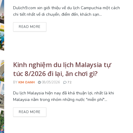
Dulich9.com xin giới thiệu về du lịch Campuchia một cách
chi tiết nhất về di chuyển, điểm đến, khách sạn...
DETAILS
READ MORE
Kinh nghiệm du lịch Malaysia tự
túc 8/2026 đi lại, ăn chơi gì?
BY
KIM OANH
08/05/2026
72
Du lịch Malaysia hiện nay đã khá thuận lợi, nhất là khi
Malaysia nằm trong nhóm những nước "miễn phí"...
DETAILS
READ MORE