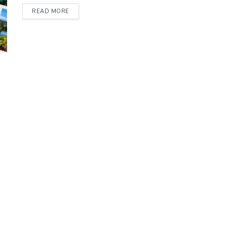
DETAILS
READ MORE