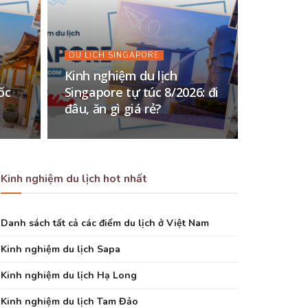
DU LỊCH SINGAPORE
Kinh nghiệm du lịch
ốc
Singapore tự túc 8/2026: đi
đâu, ăn gì giá rẻ?
Kinh nghiệm du lịch hot nhất
Danh sách tất cả các điểm du lịch ở Việt Nam
Kinh nghiệm du lịch Sapa
Kinh nghiệm du lịch Hạ Long
Kinh nghiệm du lịch Tam Đảo