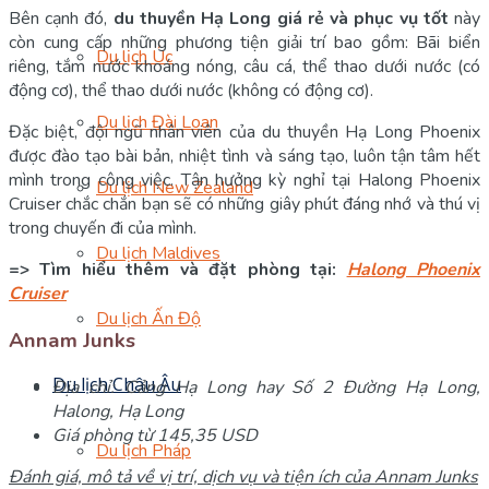
Bên cạnh đó,
du thuyền Hạ Long giá rẻ và phục vụ tốt
này
còn cung cấp những phương tiện giải trí bao gồm: Bãi biển
Du lịch Úc
riêng, tắm nước khoáng nóng, câu cá, thể thao dưới nước (có
động cơ), thể thao dưới nước (không có động cơ).
Du lịch Đài Loan
Đặc biệt, đội ngũ nhân viên của du thuyền Hạ Long Phoenix
được đào tạo bài bản, nhiệt tình và sáng tạo, luôn tận tâm hết
mình trong công việc. Tận hưởng kỳ nghỉ tại Halong Phoenix
Du lịch New Zealand
Cruiser chắc chắn bạn sẽ có những giây phút đáng nhớ và thú vị
trong chuyến đi của mình.
Du lịch Maldives
=> Tìm hiểu thêm và đặt phòng tại:
Halong Phoenix
Cruiser
Du lịch Ấn Độ
Annam Junks
Du lịch Châu Âu
Địa chỉ: Cảng Hạ Long hay Số 2 Đường Hạ Long,
Halong, Hạ Long
Giá phòng từ 145,35 USD
Du lịch Pháp
Đánh giá, mô tả về vị trí, dịch vụ và tiện ích của Annam Junks