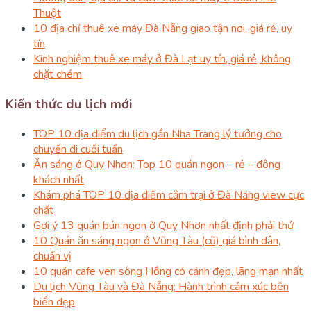
Thuột
10 địa chỉ thuê xe máy Đà Nẵng giao tận nơi, giá rẻ, uy
tín
Kinh nghiệm thuê xe máy ở Đà Lạt uy tín, giá rẻ, không
chặt chém
Kiến thức du lịch mới
TOP 10 địa điểm du lịch gần Nha Trang lý tưởng cho
chuyến đi cuối tuần
Ăn sáng ở Quy Nhơn: Top 10 quán ngon – rẻ – đông
khách nhất
Khám phá TOP 10 địa điểm cắm trại ở Đà Nẵng view cực
chất
Gợi ý 13 quán bún ngon ở Quy Nhơn nhất định phải thử
10 Quán ăn sáng ngon ở Vũng Tàu (cũ) giá bình dân,
chuẩn vị
10 quán cafe ven sông Hồng có cảnh đẹp, lãng mạn nhất
Du lịch Vũng Tàu và Đà Nẵng: Hành trình cảm xúc bên
biển đẹp