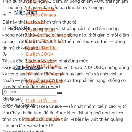
Trên du thuyền 2 ngày 1 đêm, ăn uống chiếm 40% trải nghiệm
Du lịch Anh
— ưu tiên 2 thuyền đầu nếu bạn khó tính về miệng.
Du lịch Hà Lan
Miền Nam
⚠️
Du lịch Canada
Du lịch Mỹ
Bài này thiếu info về lịch trình thực tế
Sự kiện
Chỉ liệt kê tiện nghi phòng và khoảng cách địa điểm nhưng
Du lịch Đà Lạt
Du lịch Tết Dương Lịch
không nói rõ thuyền nào đi hang động nào, thời gian ở mỗi điểm
Du lịch Tết Âm Lịch
ra sao. Trước khi book, phải hỏi thêm về route cụ thể — đừng
Du lịch 10/03
Du lịch Sài Gòn
tin mù chỉ vì giá rẻ.
Du lịch 30/04
🎯
Du lịch 02/09
Tất cả đều 3 sao = kỳ vọng phải đúng mức
Du lịch Phú Quốc
Khuyến mãi
Đây là phân khúc 'bình dân' so với 5 sao 239 USD, nhưng đừng
kỳ vọng sang chảnh. Phòng gỗ, máy lạnh, cửa sổ nhìn vịnh là
Mã giảm giá Agoda
chuẩn — nếu muốn jacuzzi hay spa thì phải lên hạng, không có
Mã giảm giá Klook
Du lịch Côn Đảo
chuyện rẻ mà đẹp như resort.
✅
No Result
Kết luận
Du lịch Cần Thơ
View All Result
Chốt Halong Fantasea Cruise — rẻ nhất nhóm, điểm cao, vị trí
Bãi Cháy thuận tiện, đồ ăn được khen. Nhưng nhớ gọi hỏi lịch
Du lịch Vũng Tàu
trình chi tiết trước khi chuyển tiền, vì bài này viết thiên quảng
cáo hơn là review thực tế.