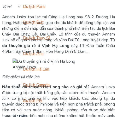
Du lịch Paris
Vị trí
Annam Junks tọa lạc tại Cảng Hạ Long hay Số 2 Đường Hạ
Du lịch Đức
Long, Halong, Hạ Long, giúp cho du khách dễ dàng tiếp cận với
những điểm đến hấp dẫn của thành phố như: Bến tàu du lịch Bãi
Cháy, Bãi Cháy, Cầu Bãi Cháy. Lộ trình của du thuyền Annam
Du lịch Thụy Sĩ
Junk sẽ đi qua Vịnh Hạ Long và Vịnh Bái Tử Long tuyệt đẹp. Từ
du thuyền giá rẻ ở Vịnh Hạ Long
này, tới Đảo Tuần Châu
4,9km, Bãi Cháy 1,8km, Hòn Hang Đinh 5,1km…
Du lịch Anh
Annam Junks
Du lịch Hà Lan
Đặc điểm và tiện ích
Du lịch Canada
Nên thuê du thuyền Hạ Long nào có giá rẻ
? Annam Junks
được trang bị nội thất bằng gỗ, các cabin trên thuyền Annam
Junk có máy lạnh và khu vực tiếp khách. Các phòng tại du
Du lịch Mỹ
thuyền được trang bị minibar và tiện nghi pha trà/cà phê, phòng
tắm có vòi sen nước nóng. Nhiều phòng còn được đặc biệt
trang bị những tiện nghi như phòng không hút thuốc, máy lạnh,
Sự kiện