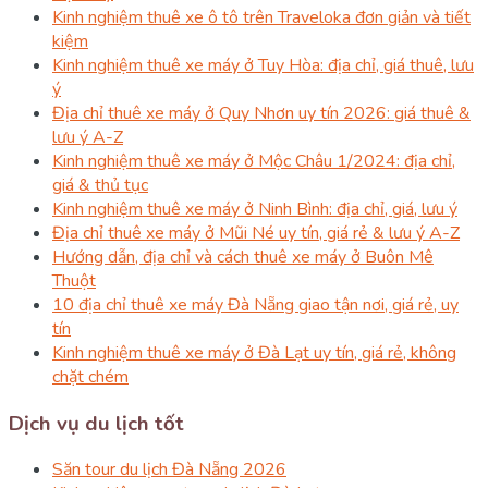
Kinh nghiệm thuê xe ô tô trên Traveloka đơn giản và tiết
kiệm
Kinh nghiệm thuê xe máy ở Tuy Hòa: địa chỉ, giá thuê, lưu
ý
Địa chỉ thuê xe máy ở Quy Nhơn uy tín 2026: giá thuê &
lưu ý A-Z
Kinh nghiệm thuê xe máy ở Mộc Châu 1/2024: địa chỉ,
giá & thủ tục
Kinh nghiệm thuê xe máy ở Ninh Bình: địa chỉ, giá, lưu ý
Địa chỉ thuê xe máy ở Mũi Né uy tín, giá rẻ & lưu ý A-Z
Hướng dẫn, địa chỉ và cách thuê xe máy ở Buôn Mê
Thuột
10 địa chỉ thuê xe máy Đà Nẵng giao tận nơi, giá rẻ, uy
tín
Kinh nghiệm thuê xe máy ở Đà Lạt uy tín, giá rẻ, không
chặt chém
Dịch vụ du lịch tốt
Săn tour du lịch Đà Nẵng 2026