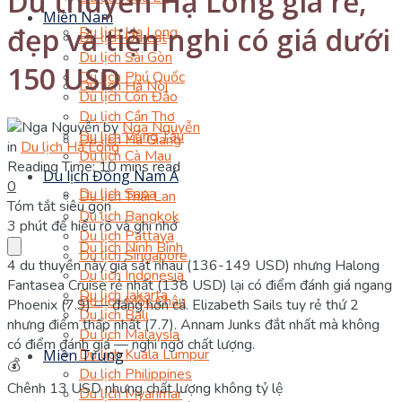
Du thuyền Hạ Long giá rẻ,
Miền Nam
đẹp và tiện nghi có giá dưới
Du lịch Hạ Long
Du lịch Đà Lạt
Du lịch Sài Gòn
150 USD
Du lịch Phú Quốc
Du lịch Hà Nội
Du lịch Côn Đảo
Du lịch Cần Thơ
by
Nga Nguyễn
Du lịch Vũng Tàu
Du lịch Hà Giang
in
Du lịch Hạ Long
Du lịch Cà Mau
Reading Time: 10 mins read
Du lịch Đông Nam Á
0
Du lịch Sapa
Du lịch Thái Lan
Tóm tắt siêu gọn
Du lịch Bangkok
3 phút để hiểu rõ và ghi nhớ
Du lịch Pattaya
Du lịch Ninh Bình
Du lịch Singapore
4 du thuyền này giá sát nhau (136-149 USD) nhưng Halong
Du lịch Indonesia
Fantasea Cruise rẻ nhất (138 USD) lại có điểm đánh giá ngang
Du lịch Jakarta
Du lịch Mộc Châu
Phoenix (7.9) — đáng hơn cả. Elizabeth Sails tuy rẻ thứ 2
Du lịch Bali
nhưng điểm thấp nhất (7.7). Annam Junks đắt nhất mà không
Du lịch Malaysia
có điểm đánh giá — nghi ngờ chất lượng.
Du lịch Kuala Lumpur
Miền Trung
💰
Du lịch Philippines
Chênh 13 USD nhưng chất lượng không tỷ lệ
Du lịch Myanmar