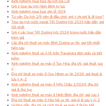
Kinh nghiệm mua tour du lịch Đà Lạt
Gợi ý tour du lịch Ninh Bình tự túc
Kinh nghiệm mua tour dịp lễ 30/4
Tư vấn: Du lịch 2/9 nên đi đâu chơi, gợi ý chi phí & đi tour?
Tour du lịch nước ngoài Tết Dương lịch 2024 hấp dẫn, giá
tốt nhất
Gợi ý các tour Tết Dương lịch 2024 trong nước hấp dẫn
kèm giá
Các địa chỉ thuê xe máy Bình Dương uy tín, giá tốt nhất
hiện nay
Kinh nghiệm thuê xe ô tô trên Traveloka đơn giản và tiết
kiệm
Kinh nghiệm thuê xe máy ở Tuy Hòa: địa chỉ, giá thuê, lưu
ý
Địa chỉ thuê xe máy ở Quy Nhơn uy tín 2026: giá thuê &
lưu ý A-Z
Kinh nghiệm thuê xe máy ở Mộc Châu 1/2024: địa chỉ,
giá & thủ tục
Kinh nghiệm thuê xe máy ở Ninh Bình: địa chỉ, giá, lưu ý
Địa chỉ thuê xe máy ở Mũi Né uy tín, giá rẻ & lưu ý A-Z
Hướng dẫn, địa chỉ và cách thuê xe máy ở Buôn Mê