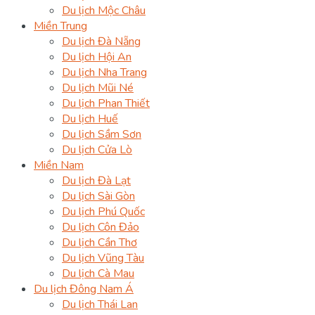
Du lịch Mộc Châu
Miền Trung
Du lịch Đà Nẵng
Du lịch Hội An
Du lịch Nha Trang
Du lịch Mũi Né
Du lịch Phan Thiết
Du lịch Huế
Du lịch Sầm Sơn
Du lịch Cửa Lò
Miền Nam
Du lịch Đà Lạt
Du lịch Sài Gòn
Du lịch Phú Quốc
Du lịch Côn Đảo
Du lịch Cần Thơ
Du lịch Vũng Tàu
Du lịch Cà Mau
Du lịch Đông Nam Á
Du lịch Thái Lan