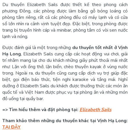
Du thuyền Elizabeth Sails được thiết kế theo phong cách
phương Đông, các phòng được làm bằng gỗ bóng loáng có
phòng tắm riêng, rất cả các phòng đều có máy lạnh và có cửa
sổ lớn nhìn ra cảnh vịnh tuyệt đẹp. Đặc biệt, trong phòng được
trang bị truyền hình cáp và minibar, phòng tắm có vòi sen nước
lạnh và nóng.
Được đánh giá là một trong những
du thuyền tốt nhất ở Vịnh
Hạ Long
, Elizabeth Sails cung cấp các hoạt động vui chơi, giải
trí nhằm mang lại cho du khách những giây phút thoải mái nhất
như: Lặn với ống thở, lặn biển, chèo thuyền kayak ở vùng nước
trong. Ngoài ra, du thuyền cũng cung cấp dịch vụ trợ giúp đặc
biệt, gọi điện báo thức, tiện nghi karaoke và tầng mái. Nghỉ
dưỡng ở Elizabeth Sails du khách được thưởng thức các món ăn
quốc tế và Việt Nam được phục vụ tại phòng ăn và những món
đồ uống tại quầy bar.
=> Tìm hiểu thêm và đặt phòng tại:
Elizabeth Sails
Tham khảo thêm những du thuyền khác tại Vịnh Hạ Long:
TẠI ĐÂY