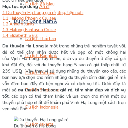
Đọc chi tiết bên dưới
Du lịch Cà Mau
Mục lục nội dung
Ẩn đi
1
Du thuyền Hạ Long giá rẻ, đẹp, tiện nghi
1.1
Halong Phoenix Cruiser
Du lịch Đông Nam Á
1.2
Annam Junks
1.3
Halong Fantasea Cruise
1.4
Elizabeth Sails
Du lịch Thái Lan
Du thuyền Hạ Long
là một trong những trải nghiệm tuyệt vời,
để có thể cảm nhận được hết vẻ đẹp có một không hai
Du lịch Bangkok
của Vịnh Hạ Long. Tuy nhiên, dịch vụ du thuyền ở đây có giá
khá đắt đỏ, đối với du thuyền hạng 5 sao có giá thấp nhất từ
239 USD. Vậy thay vì sử dụng những du thuyền cao cấp, các
Du lịch Pattaya
bạn hãy lựa chọn cho mình những du thuyền bình dân, giá rẻ mà
vẫn đảm bảo đầy đủ tiện nghi và có dịch vụ tốt. Dưới đây, là
một số
du thuyền Hạ Long giá rẻ, tầm nhìn đẹp và dịch vụ
Du lịch Singapore
tốt
, các bạn có thể tham khảo và lựa chọn cho mình một du
thuyền phù hợp nhất để khám phá Vịnh Hạ Long một cách trọn
Du lịch Indonesia
vẹn nhất nhé.
Du lịch Jakarta
Du thuyền ở Hạ Long