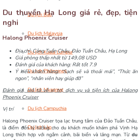
Du thuyền Hạ Long giá rẻ, đẹp, tiện
Du lịch Bali
nghi
Du lịch Malaysia
Halong Phoenix Cruiser
Địa chỉ: Cảng Tuần Châu, Đảo Tuần Châu, Hạ Long
Du lịch Kuala Lumpur
Giá phòng thấp nhất từ 149,08 USD
Đánh giá của khách hàng: Rất tốt 7.9
Du lịch Philippines
Ý kiến khách hàng: “Sạch sẽ và thoải mái”, “Thức ăn
ngon”, “nhân viên hay giúp đỡ”
Du lịch Myanmar
Đánh giá, mô tả về vị trí, dịch vụ và tiện ích của Halong
Phoenix Cruiser
Du lịch Campuchia
Vị trí
Halong Phoenix Cruiser tọa lạc trung tâm của Đảo Tuần Châu,
Du lịch Lào
là điểm đến lý tưởng cho du khách muốn khám phá Vịnh Hạ
Long thích hợp với ngắm cảnh, bãi biển và lãng mạn. Từ
du