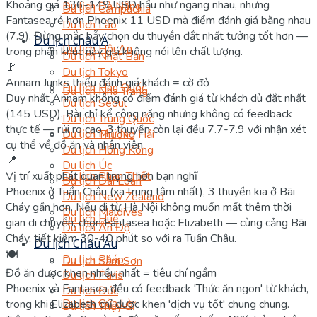
Khoảng giá 136-149 USD hầu như ngang nhau, nhưng
Du lịch Đà Nẵng
Du lịch Campuchia
Fantasea rẻ hơn Phoenix 11 USD mà điểm đánh giá bằng nhau
Du lịch Lào
(7.9). Đừng mắc bẫy chọn du thuyền đắt nhất tưởng tốt hơn —
Du lịch châu Á
Du lịch Hội An
trong phân khúc này giá không nói lên chất lượng.
Du lịch Nhật Bản
🚩
Du lịch Tokyo
Annam Junks thiếu đánh giá khách = cờ đỏ
Du lịch Hàn Quốc
Du lịch Nha Trang
Duy nhất Annam không có điểm đánh giá từ khách dù đắt nhất
Du lịch Seoul
(145 USD). Bài chỉ kể công năng nhưng không có feedback
Du lịch Trung Quốc
thực tế — rủi ro cao. 3 thuyền còn lại đều 7.7-7.9 với nhận xét
Du lịch Mũi Né
Du lịch Thượng Hải
cụ thể về đồ ăn và nhân viên.
Du lịch Hồng Kông
📍
Du lịch Úc
Vị trí xuất phát quan trọng hơn bạn nghĩ
Du lịch Phan Thiết
Du lịch Đài Loan
Phoenix ở Tuần Châu (xa trung tâm nhất), 3 thuyền kia ở Bãi
Du lịch New Zealand
Cháy gần hơn. Nếu đi từ Hà Nội không muốn mất thêm thời
Du lịch Maldives
Du lịch Huế
gian di chuyển, chọn Fantasea hoặc Elizabeth — cùng cảng Bãi
Du lịch Ấn Độ
Cháy, tiết kiệm 30-40 phút so với ra Tuần Châu.
Du lịch Châu Âu
🍽️
Du lịch Pháp
Du lịch Sầm Sơn
Đồ ăn được khen nhiều nhất = tiêu chí ngầm
Du lịch Paris
Phoenix và Fantasea đều có feedback 'Thức ăn ngon' từ khách,
Du lịch Đức
Du lịch Cửa Lò
trong khi Elizabeth chỉ được khen 'dịch vụ tốt' chung chung.
Du lịch Thụy Sĩ