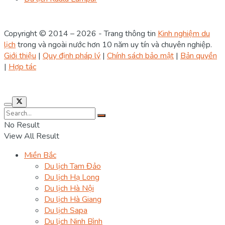
Copyright © 2014 – 2026 - Trang thông tin
Kinh nghiệm du
lịch
trong và ngoài nước hơn 10 năm uy tín và chuyên nghiệp.
Giới thiệu
|
Quy định pháp lý
|
Chính sách bảo mật
|
Bản quyền
|
Hợp tác
No Result
View All Result
Miền Bắc
Du lịch Tam Đảo
Du lịch Hạ Long
Du lịch Hà Nội
Du lịch Hà Giang
Du lịch Sapa
Du lịch Ninh Bình