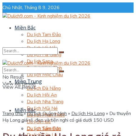
Chủ Nhật, Tháng 8 9, 2026
Miền Bắc
Du lịch Tam Đảo
Du lịch Hạ Long
Du lịch Hà Nội
Du lịch Hà Giang
Du lịch Sapa
Du lịch Ninh Bình
No Result
Du lịch Mộc Châu
No Result
Miền Trung
View All Result
View All Result
Du lịch Đà Nẵng
Du lịch Hội An
Du lịch Nha Trang
Du lịch Mũi Né
Miền Bắc
Trang chủ
»
Du lịch Quảng Ninh
»
Du lịch Hạ Long
»
Du thuyền
Du lịch Phan Thiết
Hạ Long giá rẻ, đẹp và tiện nghi có giá dưới 150 USD
Du lịch Huế
Du lịch Sầm Sơn
Du lịch Tam Đảo
Du lịch Cửa Lò