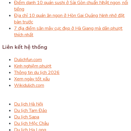
Điểm danh 10 quán sushi ở Sài Gòn chuẩn Nhật ngon, nổi
tiếng
Địa chỉ 10 quán ăn ngon ở Hòn Gai Quảng Ninh nhớ đặt
bàn trước
7 địa điểm săn mây cực đẹp ở Hà Giang mà dân phượt
thích nhất
Liên kết hệ thống
Dulichfun.com
Kinh nghiệm phượt
Thông tin du lịch 2026
Xem ngày tốt xấu
Wikidulich.com
Du lịch Hà Nội
Du lịch Tam Đảo
Du lịch Sapa
Du lịch Mộc Châu
Du lịch Hạ Long