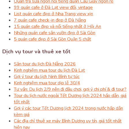
Quán trà sữa ngon nổi tiếng quận Cầu Giấy ngon rẻ
99 quán cafe ở Đà Lạt view đồi, vintage
List quán cafe đẹp ở Nha Trang view xịn
7 quán cafe check-in đẹp ở Đà Nẵng
15 quán cafe đẹp và nổi tiếng nhất ở Hội An
Những quán cafe sân vườn đẹp ở Sài Gòn
5 quán cafe đẹp ở Sài Gòn Quận 5 chất
Dịch vụ tour và thuê xe tốt
Săn tour du lịch Đà Nẵng 2026
Kinh nghiệm mua tour du lịch Đà Lạt
Gợi ý tour du lịch Ninh Bình tự túc
Kinh nghiệm mua tour dịp lễ 30/4
Tư vấn: Du lịch 2/9 nên đi đâu chơi, gợi ý chi phí & đi tour?
Tour du lịch nước ngoài Tết Dương lịch 2024 hấp dẫn, giá
tốt nhất
Gợi ý các tour Tết Dương lịch 2024 trong nước hấp dẫn
kèm giá
Các địa chỉ thuê xe máy Bình Dương uy tín, giá tốt nhất
hiện nay