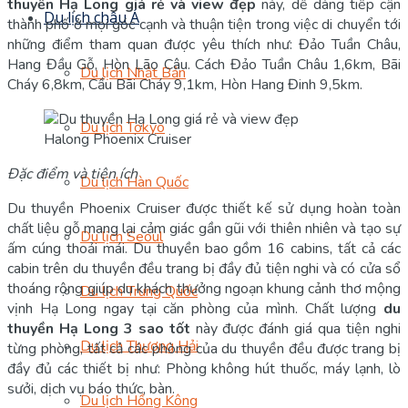
thuyền Hạ Long giá rẻ và view đẹp
này, dễ dàng tiếp cận
Du lịch châu Á
thành phố ở mọi góc cạnh và thuận tiện trong việc di chuyển tới
những điểm tham quan được yêu thích như: Đảo Tuần Châu,
Hang Đầu Gỗ, Hòn Lão Câu. Cách Đảo Tuần Châu 1,6km, Bãi
Du lịch Nhật Bản
Cháy 6,8km, Cầu Bãi Cháy 9,1km, Hòn Hang Đinh 9,5km.
Du lịch Tokyo
Halong Phoenix Cruiser
Đặc điểm và tiện ích
Du lịch Hàn Quốc
Du thuyền Phoenix Cruiser được thiết kế sử dụng hoàn toàn
chất liệu gỗ mang lại cảm giác gần gũi với thiên nhiên và tạo sự
Du lịch Seoul
ấm cúng thoải mái. Du thuyền bao gồm 16 cabins, tất cả các
cabin trên du thuyền đều trang bị đầy đủ tiện nghi và có cửa sổ
thoáng rộng giúp du khách thưởng ngoạn khung cảnh thơ mộng
Du lịch Trung Quốc
vịnh Hạ Long ngay tại căn phòng của mình. Chất lượng
du
thuyền Hạ Long 3 sao tốt
này được đánh giá qua tiện nghi
Du lịch Thượng Hải
từng phòng, tất cả các phòng của du thuyền đều được trang bị
đầy đủ các thiết bị như: Phòng không hút thuốc, máy lạnh, lò
sưởi, dịch vụ báo thức, bàn.
Du lịch Hồng Kông