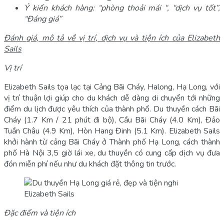
Ý kiến khách hàng: “phòng thoải mái “, “dịch vụ tốt”,
“Đáng giá”
Đánh giá, mô tả về vị trí, dịch vụ và tiện ích của Elizabeth
Sails
Vị trí
Elizabeth Sails tọa lạc tại Cảng Bãi Cháy, Halong, Hạ Long, với
vị trí thuận lợi giúp cho du khách dễ dàng di chuyển tới những
điểm du lịch được yêu thích của thành phố. Du thuyền cách Bãi
Cháy (1.7 Km / 21 phút đi bộ), Cầu Bãi Cháy (4.0 Km), Đảo
Tuần Châu (4.9 Km), Hòn Hang Đinh (5.1 Km). Elizabeth Sails
khởi hành từ cảng Bãi Cháy ở Thành phố Hạ Long, cách thành
phố Hà Nội 3,5 giờ lái xe, du thuyền có cung cấp dịch vụ đưa
đón miễn phí nếu như du khách đặt thông tin trước.
Elizabeth Sails
Đặc điểm và tiện ích