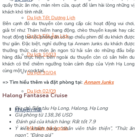
quầy thức ăn nhẹ, màn rèm cửa, quạt để làm hài lòng những vị
khách khó tính nhất.
Du lịch Tết Dương Lịch
Bên cạnh đó du thuyền còn cung cấp các hoạt động vui chơi,
giải trí như: Thám hiểm hang động, chèo thuyền kayak hay các
Du lịch Tết Âm Lịch
hoạt động bơi lội, phòng ăn có rạp chiếu phim để du khách được
thư giãn. Đặc biệt, nghỉ dưỡng tại Annam Junks du khách được
thưởng thức các món ăn ngon từ hải sản do những đầu bếp
Du lịch 10/03
hàng đầu thực hiện, bên ngoài du thuyền còn có sân hiên du
khách có thể chiêm ngưỡng toàn cảnh đẹp của Vịnh Hạ Long
cùng một ly cocktail.
Du lịch 30/04
=> Tìm hiểu thêm và đặt phòng tại:
Annam Junks
Du lịch 02/09
Halong Fantasea Cruise
Địa chỉ: Bến tàu Hạ Long, Halong, Hạ Long
Khuyến mãi
Giá phòng từ 138,36 USD
Đánh giá của khách hàng: Rất tốt 7.9
Mã giảm giá Agoda
Ý kiến khách hàng: “nhân viên thân thiện”, “Thức ăn
ngon”, “Đáng giá”