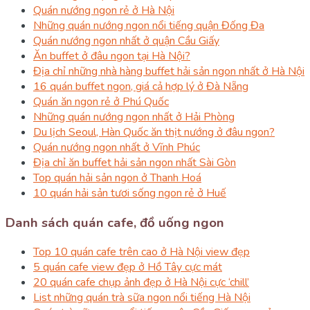
Quán nướng ngon rẻ ở Hà Nội
Những quán nướng ngon nổi tiếng quận Đống Đa
Quán nướng ngon nhất ở quận Cầu Giấy
Ăn buffet ở đâu ngon tại Hà Nội?
Địa chỉ những nhà hàng buffet hải sản ngon nhất ở Hà Nội
16 quán buffet ngon, giá cả hợp lý ở Đà Nẵng
Quán ăn ngon rẻ ở Phú Quốc
Những quán nướng ngon nhất ở Hải Phòng
Du lịch Seoul, Hàn Quốc ăn thịt nướng ở đâu ngon?
Quán nướng ngon nhất ở Vĩnh Phúc
Địa chỉ ăn buffet hải sản ngon nhất Sài Gòn
Top quán hải sản ngon ở Thanh Hoá
10 quán hải sản tươi sống ngon rẻ ở Huế
Danh sách quán cafe, đồ uống ngon
Top 10 quán cafe trên cao ở Hà Nội view đẹp
5 quán cafe view đẹp ở Hồ Tây cực mát
20 quán cafe chụp ảnh đẹp ở Hà Nội cực ‘chill’
List những quán trà sữa ngon nổi tiếng Hà Nội