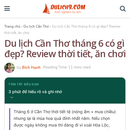
Trang chủ
»
Du lịch Cần Thơ
»
Du lịch Cần Thơ tháng 6 có gì đẹp? Review
thời tiết, ăn chơi
Du lịch Cần Thơ tháng 6 có gì
đẹp? Review thời tiết, ăn chơi
by
Bích Hạnh
Reading Time: 11 mins read
TÓM TẮT SIÊU GỌN
3 phút để hiểu rõ và ghi nhớ
Tháng 6 ở Cần Thơ thời tiết tệ (nóng ẩm + mưa chiều)
nhưng lại là mùa hoa quả đỉnh nhất năm. Nếu chọn
được ngày không mưa thì đáng đi vì xoài Hòa Lộc,