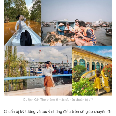
Du lịch Cần Thơ tháng 6 mặc gì, nên chuẩn bị gì?
Chuẩn bị kỹ lưỡng và lưu ý những điều trên sẽ giúp chuyến đi