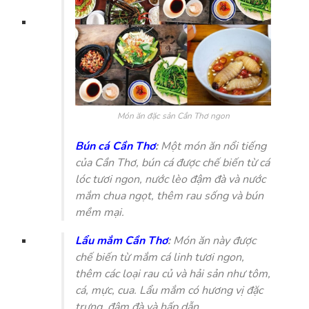
Món ăn đặc sản Cần Thơ ngon
Bún cá Cần Thơ
:
Một món ăn nổi tiếng
của Cần Thơ, bún cá được chế biến từ cá
lóc tươi ngon, nước lèo đậm đà và nước
mắm chua ngọt, thêm rau sống và bún
mềm mại.
Lẩu mắm Cần Thơ
:
Món ăn này được
chế biến từ mắm cá linh tươi ngon,
thêm các loại rau củ và hải sản như tôm,
cá, mực, cua. Lẩu mắm có hương vị đặc
trưng, đậm đà và hấp dẫn.