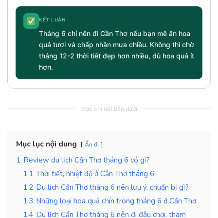
KẾT LUẬN
Tháng 6 chỉ nên đi Cần Thơ nếu bạn mê ăn hoa
quả tươi và chấp nhận mưa chiều. Không thì chờ
tháng 12-2 thời tiết đẹp hơn nhiều, dù hoa quả ít
hơn.
Đọc chi tiết bên dưới
Mục lục nội dung
Ẩn đi
1
Review du lịch Cần Thơ tháng 6 có gì?
1.1
Thời tiết, nhiệt độ ở Cần Thơ tháng 6
1.2
Du lịch Cần Thơ tháng 6 nên lưu ý, chuẩn bị gì?
1.3
Những loại hoa quả chín trong tháng 6 ở Cần Thơ
1.4
Du lịch Cần Thơ tháng 6 nên đi đâu chơi, tham