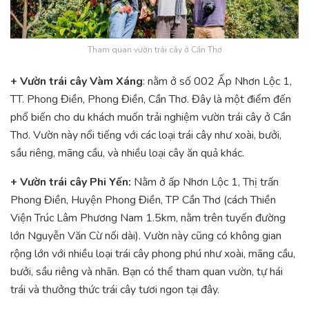
Tham quan vườn trái cây ở Cần Thơ
+ Vườn trái cây Vàm Xáng
: nằm ở số 002 Ấp Nhơn Lộc 1,
TT. Phong Điền, Phong Điền, Cần Thơ. Đây là một điểm đến
phổ biến cho du khách muốn trải nghiệm vườn trái cây ở Cần
Thơ. Vườn này nổi tiếng với các loại trái cây như xoài, bưởi,
sầu riêng, mãng cầu, và nhiều loại cây ăn quả khác.
+ Vườn trái cây Phi Yến:
Nằm ở ấp Nhơn Lộc 1, Thị trấn
Phong Điền, Huyện Phong Điền, TP Cần Thơ (cách Thiền
Viện Trúc Lâm Phương Nam 1.5km, nằm trên tuyến đường
lớn Nguyễn Văn Cừ nối dài). Vườn này cũng có không gian
rộng lớn với nhiều loại trái cây phong phú như xoài, mãng cầu,
bưởi, sầu riêng và nhãn. Bạn có thể tham quan vườn, tự hái
trái và thưởng thức trái cây tươi ngon tại đây.