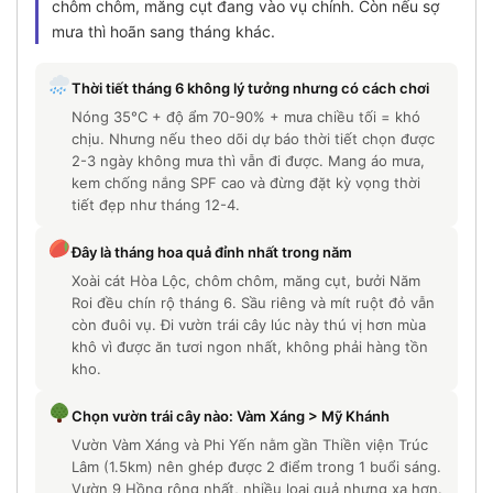
chôm chôm, măng cụt đang vào vụ chính. Còn nếu sợ
mưa thì hoãn sang tháng khác.
Thời tiết tháng 6 không lý tưởng nhưng có cách chơi
Nóng 35°C + độ ẩm 70-90% + mưa chiều tối = khó
chịu. Nhưng nếu theo dõi dự báo thời tiết chọn được
2-3 ngày không mưa thì vẫn đi được. Mang áo mưa,
kem chống nắng SPF cao và đừng đặt kỳ vọng thời
tiết đẹp như tháng 12-4.
Đây là tháng hoa quả đỉnh nhất trong năm
Xoài cát Hòa Lộc, chôm chôm, măng cụt, bưởi Năm
Roi đều chín rộ tháng 6. Sầu riêng và mít ruột đỏ vẫn
còn đuôi vụ. Đi vườn trái cây lúc này thú vị hơn mùa
khô vì được ăn tươi ngon nhất, không phải hàng tồn
kho.
Chọn vườn trái cây nào: Vàm Xáng > Mỹ Khánh
Vườn Vàm Xáng và Phi Yến nằm gần Thiền viện Trúc
Lâm (1.5km) nên ghép được 2 điểm trong 1 buổi sáng.
Vườn 9 Hồng rộng nhất, nhiều loại quả nhưng xa hơn.