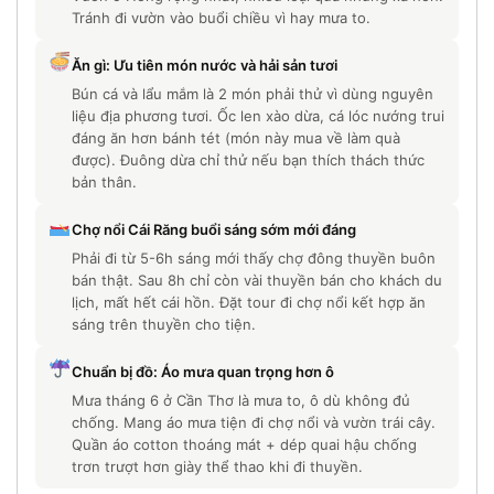
Tránh đi vườn vào buổi chiều vì hay mưa to.
Ăn gì: Ưu tiên món nước và hải sản tươi
Bún cá và lẩu mắm là 2 món phải thử vì dùng nguyên
liệu địa phương tươi. Ốc len xào dừa, cá lóc nướng trui
đáng ăn hơn bánh tét (món này mua về làm quà
được). Đuông dừa chỉ thử nếu bạn thích thách thức
bản thân.
Chợ nổi Cái Răng buổi sáng sớm mới đáng
Phải đi từ 5-6h sáng mới thấy chợ đông thuyền buôn
bán thật. Sau 8h chỉ còn vài thuyền bán cho khách du
lịch, mất hết cái hồn. Đặt tour đi chợ nổi kết hợp ăn
sáng trên thuyền cho tiện.
Chuẩn bị đồ: Áo mưa quan trọng hơn ô
Mưa tháng 6 ở Cần Thơ là mưa to, ô dù không đủ
chống. Mang áo mưa tiện đi chợ nổi và vườn trái cây.
Quần áo cotton thoáng mát + dép quai hậu chống
trơn trượt hơn giày thể thao khi đi thuyền.