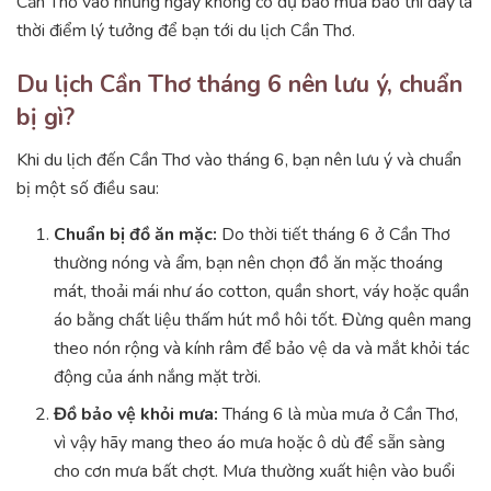
Cần Thơ vào những ngày không có dự báo mưa bão thì đây là
thời điểm lý tưởng để bạn tới du lịch Cần Thơ.
Du lịch Cần Thơ tháng 6 nên lưu ý, chuẩn
bị gì?
Khi du lịch đến Cần Thơ vào tháng 6, bạn nên lưu ý và chuẩn
bị một số điều sau:
Chuẩn bị đồ ăn mặc:
Do thời tiết tháng 6 ở Cần Thơ
thường nóng và ẩm, bạn nên chọn đồ ăn mặc thoáng
mát, thoải mái như áo cotton, quần short, váy hoặc quần
áo bằng chất liệu thấm hút mồ hôi tốt. Đừng quên mang
theo nón rộng và kính râm để bảo vệ da và mắt khỏi tác
động của ánh nắng mặt trời.
Đồ bảo vệ khỏi mưa:
Tháng 6 là mùa mưa ở Cần Thơ,
vì vậy hãy mang theo áo mưa hoặc ô dù để sẵn sàng
cho cơn mưa bất chợt. Mưa thường xuất hiện vào buổi