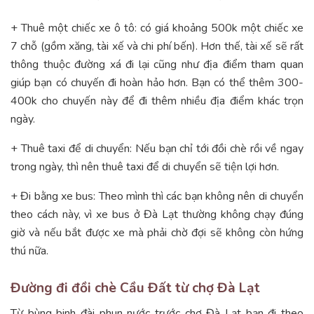
+ Thuê một chiếc xe ô tô: có giá khoảng 500k một chiếc xe
7 chỗ (gồm xăng, tài xế và chi phí bến). Hơn thế, tài xế sẽ rất
thông thuộc đường xá đi lại cũng như địa điểm tham quan
giúp bạn có chuyến đi hoàn hảo hơn. Bạn có thể thêm 300-
400k cho chuyến này để đi thêm nhiều địa điểm khác trọn
ngày.
+ Thuê taxi để di chuyển: Nếu bạn chỉ tới đồi chè rồi về ngay
trong ngày, thì nên thuê taxi để di chuyển sẽ tiện lợi hơn.
+ Đi bằng xe bus: Theo mình thì các bạn không nên di chuyển
theo cách này, vì xe bus ở Đà Lạt thường không chạy đúng
giờ và nếu bắt được xe mà phải chờ đợi sẽ không còn hứng
thú nữa.
Đường đi đồi chè Cầu Đất từ chợ Đà Lạt
Từ bùng binh đài phun nước trước chợ Đà Lạt bạn đi theo