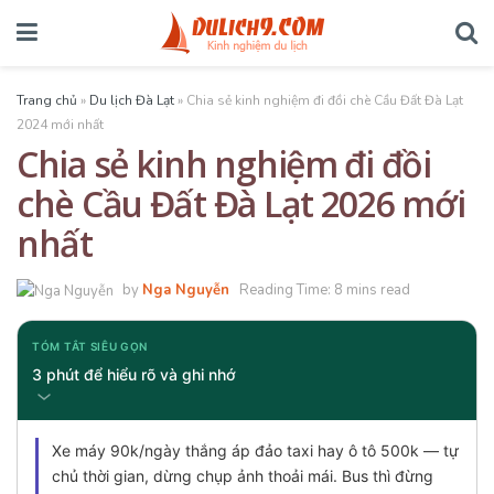
Trang chủ
»
Du lịch Đà Lạt
»
Chia sẻ kinh nghiệm đi đồi chè Cầu Đất Đà Lạt
2024 mới nhất
Chia sẻ kinh nghiệm đi đồi
chè Cầu Đất Đà Lạt 2026 mới
nhất
by
Nga Nguyễn
Reading Time: 8 mins read
TÓM TẮT SIÊU GỌN
3 phút để hiểu rõ và ghi nhớ
Xe máy 90k/ngày thắng áp đảo taxi hay ô tô 500k — tự
chủ thời gian, dừng chụp ảnh thoải mái. Bus thì đừng