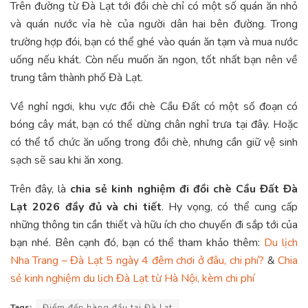
Trên đường từ Đà Lạt tới đồi chè chỉ có một số quán ăn nhỏ
và quán nước vỉa hè của người dân hai bên đường. Trong
trường hợp đói, bạn có thể ghé vào quán ăn tạm và mua nước
uống nếu khát. Còn nếu muốn ăn ngon, tốt nhất bạn nên về
trung tâm thành phố Đà Lạt.
Về nghỉ ngơi, khu vực đồi chè Cầu Đất có một số đoạn có
bóng cây mát, bạn có thể dừng chân nghỉ trưa tại đây. Hoặc
có thể tổ chức ăn uống trong đồi chè, nhưng cần giữ vệ sinh
sạch sẽ sau khi ăn xong.
Trên đây, là
chia sẻ kinh nghiệm đi đồi chè Cầu Đất Đà
Lạt 2026 đầy đủ và chi tiết
. Hy vọng, có thể cung cấp
những thông tin cần thiết và hữu ích cho chuyến đi sắp tới của
bạn nhé. Bên cạnh đó, bạn có thể tham khảo thêm:
Du lịch
Nha Trang – Đà Lạt 5 ngày 4 đêm chơi ở đâu, chi phí?
&
Chia
sẻ kinh nghiệm du lịch Đà Lạt từ Hà Nội, kèm chi phí
Tags:
Điểm đến hàng đầu tại Đà Lạt