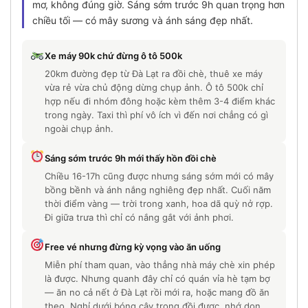
mơ, không đúng giờ. Sáng sớm trước 9h quan trọng hơn
chiều tối — có mây sương và ánh sáng đẹp nhất.
Xe máy 90k chứ đừng ô tô 500k
20km đường đẹp từ Đà Lạt ra đồi chè, thuê xe máy
vừa rẻ vừa chủ động dừng chụp ảnh. Ô tô 500k chỉ
hợp nếu đi nhóm đông hoặc kèm thêm 3-4 điểm khác
trong ngày. Taxi thì phí vô ích vì đến nơi chẳng có gì
ngoài chụp ảnh.
Sáng sớm trước 9h mới thấy hồn đồi chè
Chiều 16-17h cũng được nhưng sáng sớm mới có mây
bồng bềnh và ánh nắng nghiêng đẹp nhất. Cuối năm
thời điểm vàng — trời trong xanh, hoa dã quỳ nở rợp.
Đi giữa trưa thì chỉ có nắng gắt với ảnh phơi.
Free vé nhưng đừng kỳ vọng vào ăn uống
Miễn phí tham quan, vào thẳng nhà máy chè xin phép
là được. Nhưng quanh đây chỉ có quán vỉa hè tạm bợ
— ăn no cả nết ở Đà Lạt rồi mới ra, hoặc mang đồ ăn
theo. Nghỉ dưới bóng cây trong đồi được, nhớ dọn