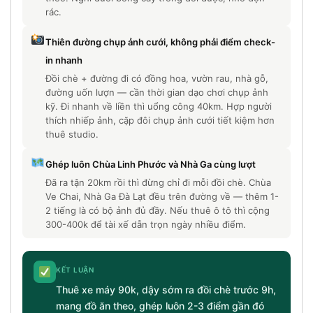
rác.
Thiên đường chụp ảnh cưới, không phải điểm check-
in nhanh
Đồi chè + đường đi có đồng hoa, vườn rau, nhà gỗ,
đường uốn lượn — cần thời gian dạo chơi chụp ảnh
kỹ. Đi nhanh về liền thì uổng công 40km. Hợp người
thích nhiếp ảnh, cặp đôi chụp ảnh cưới tiết kiệm hơn
thuê studio.
Ghép luôn Chùa Linh Phước và Nhà Ga cùng lượt
Đã ra tận 20km rồi thì đừng chỉ đi mỗi đồi chè. Chùa
Ve Chai, Nhà Ga Đà Lạt đều trên đường về — thêm 1-
2 tiếng là có bộ ảnh đủ đầy. Nếu thuê ô tô thì cộng
300-400k để tài xế dẫn trọn ngày nhiều điểm.
KẾT LUẬN
Thuê xe máy 90k, dậy sớm ra đồi chè trước 9h,
mang đồ ăn theo, ghép luôn 2-3 điểm gần đó