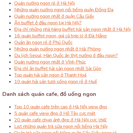
Quán nướng ngon rẻ ở Hà Nội
Những quán nướng ngon nổi tiếng quận Đống Đa
Quán nướng ngon nhất ở quận Cầu Giấy
Ăn buffet ở đâu ngon tại Hà Nội?
Địa chỉ những nhà hàng buffet hải sản ngon nhất ở Hà Nội
16 quán buffet ngon, giá cả hợp lý ở Đà Nẵng
Quán ăn ngon rẻ ở Phú Quốc
Những quán nướng ngon nhất ở Hải Phòng
Du lịch Seoul, Hàn Quốc ăn thịt nướng ở đâu ngon?
Quán nướng ngon nhất ở Vĩnh Phúc
Địa chỉ ăn buffet hải sản ngon nhất Sài Gòn
Top quán hải sản ngon ở Thanh Hoá
10 quán hải sản tươi sống ngon rẻ ở Huế
Danh sách quán cafe, đồ uống ngon
Top 10 quán cafe trên cao ở Hà Nội view đẹp
5 quán cafe view đẹp ở Hồ Tây cực mát
20 quán cafe chụp ảnh đẹp ở Hà Nội cực ‘chill’
List những quán trà sữa ngon nổi tiếng Hà Nội