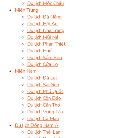
Du lịch Mộc Châu
Miền Trung
Du lịch Đà Nẵng
Du lịch Hội An
Du lịch Nha Trang
Du lịch Mũi Né
Du lịch Phan Thiết
Du lịch Huế
Du lịch Sầm Sơn
Du lịch Cửa Lò
Miền Nam
Du lịch Đà Lạt
Du lịch Sài Gòn
Du lịch Phú Quốc
Du lịch Côn Đảo
Du lịch Cần Thơ
Du lịch Vũng Tàu
Du lịch Cà Mau
Du lịch Đông Nam Á
Du lịch Thái Lan