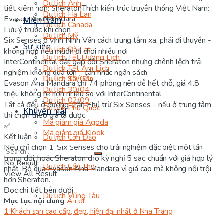
Du lịch Anh
tiết kiệm hơn: Sheraton
Thích kiến trúc truyền thống Việt Nam:
Du lịch Hà Lan
Evason Ana Mandara
Miền Nam
Du lịch Canada
Lưu ý trước khi chọn
Du lịch Mỹ
Six Senses ở vịnh Ninh Vân cách trung tâm xa, phải đi thuyền -
Sự kiện
Du lịch Đà Lạt
không hợp nếu muốn đi chơi nhiều nơi
Du lịch Tết Dương Lịch
InterContinental đắt gấp đôi Sheraton nhưng chênh lệch trải
Du lịch Tết Âm Lịch
nghiệm không quá lớn - cân nhắc ngân sách
Du lịch 10/03
Du lịch Sài Gòn
Evason Ana Mandara chỉ 74 phòng nên dễ hết chỗ, giá 4.8
Du lịch 30/04
triệu không rẻ hơn nhiều so với InterContinental
Du lịch 02/09
Tất cả đều ở đường Trần Phú trừ Six Senses - nếu ở trung tâm
Du lịch Phú Quốc
Khuyến mãi
thì chọn theo giá là được
Mã giảm giá Agoda
✅
Mã giảm giá Klook
Kết luận
Du lịch Côn Đảo
Nếu chỉ chọn 1: Six Senses cho trải nghiệm đặc biệt một lần
trong đời, hoặc Sheraton cho kỳ nghỉ 5 sao chuẩn với giá hợp lý
No Result
Du lịch Cần Thơ
nhất. Bỏ qua Evason Ana Mandara vì giá cao mà không nổi trội
View All Result
hơn Sheraton.
Đọc chi tiết bên dưới
Du lịch Vũng Tàu
Mục lục nội dung
Ẩn đi
1
Khách sạn cao cấp, đẹp, hiện đại nhất ở Nha Trang