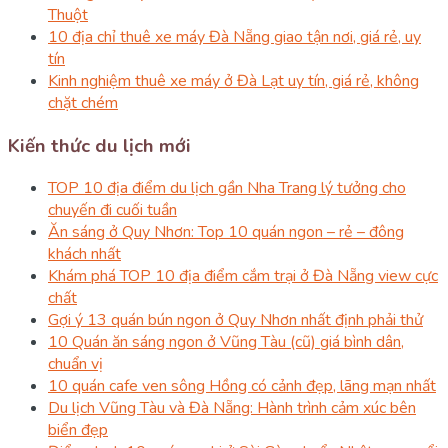
Thuột
10 địa chỉ thuê xe máy Đà Nẵng giao tận nơi, giá rẻ, uy
tín
Kinh nghiệm thuê xe máy ở Đà Lạt uy tín, giá rẻ, không
chặt chém
Kiến thức du lịch mới
TOP 10 địa điểm du lịch gần Nha Trang lý tưởng cho
chuyến đi cuối tuần
Ăn sáng ở Quy Nhơn: Top 10 quán ngon – rẻ – đông
khách nhất
Khám phá TOP 10 địa điểm cắm trại ở Đà Nẵng view cực
chất
Gợi ý 13 quán bún ngon ở Quy Nhơn nhất định phải thử
10 Quán ăn sáng ngon ở Vũng Tàu (cũ) giá bình dân,
chuẩn vị
10 quán cafe ven sông Hồng có cảnh đẹp, lãng mạn nhất
Du lịch Vũng Tàu và Đà Nẵng: Hành trình cảm xúc bên
biển đẹp