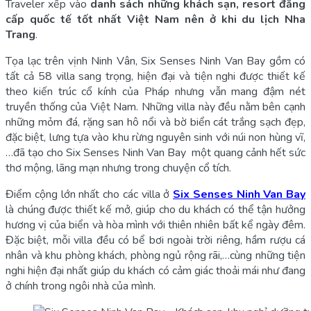
Traveler xếp vào
danh sách những khách sạn, resort đẳng
cấp quốc tế tốt nhất Việt Nam nên ở khi du lịch Nha
Trang
.
Tọa lạc trên vịnh Ninh Vân, Six Senses Ninh Van Bay gồm có
tất cả 58 villa sang trọng, hiện đại và tiện nghi được thiết kế
theo kiến trúc cổ kính của Pháp nhưng vẫn mang đậm nét
truyền thống của Việt Nam. Những villa này đều nằm bên cạnh
những mỏm đá, rặng san hô nổi và bờ biển cát trắng sạch đẹp,
đặc biệt, lưng tựa vào khu rừng nguyên sinh với núi non hùng vĩ,
…đã tạo cho Six Senses Ninh Van Bay một quang cảnh hết sức
thơ mộng, lãng mạn nhưng trong chuyện cổ tích.
Điểm cộng lớn nhất cho các villa ở
Six Senses Ninh Van Bay
là chúng được thiết kế mở, giúp cho du khách có thể tận hưởng
hương vị của biển và hòa mình với thiên nhiên bất kể ngày đêm.
Đặc biệt, mỗi villa đều có bể bơi ngoài trời riêng, hầm rượu cá
nhân và khu phòng khách, phòng ngủ rộng rãi,…cùng những tiện
nghi hiện đại nhất giúp du khách có cảm giác thoải mái như đang
ở chính trong ngôi nhà của mình.