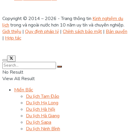
Copyright © 2014 – 2026 - Trang thông tin
Kinh nghiệm du
lịch
trong và ngoài nước hơn 10 năm uy tín và chuyên nghiệp.
Giới thiệu
|
Quy định pháp lý
|
Chính sách bảo mật
|
Bản quyền
|
Hợp tác
No Result
View All Result
Miền Bắc
Du lịch Tam Đảo
Du lịch Hạ Long
Du lịch Hà Nội
Du lịch Hà Giang
Du lịch Sapa
Du lịch Ninh Bình