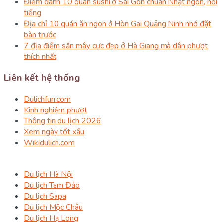
Điểm danh 10 quán sushi ở Sài Gòn chuẩn Nhật ngon, nổi
tiếng
Địa chỉ 10 quán ăn ngon ở Hòn Gai Quảng Ninh nhớ đặt
bàn trước
7 địa điểm săn mây cực đẹp ở Hà Giang mà dân phượt
thích nhất
Liên kết hệ thống
Dulichfun.com
Kinh nghiệm phượt
Thông tin du lịch 2026
Xem ngày tốt xấu
Wikidulich.com
Du lịch Hà Nội
Du lịch Tam Đảo
Du lịch Sapa
Du lịch Mộc Châu
Du lịch Hạ Long