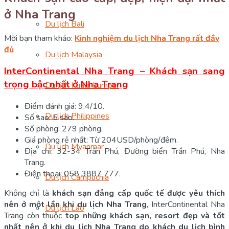
ở Nha Trang
Du lịch Bali
Mời bạn tham khảo:
Kinh nghiệm du lịch Nha Trang rất đầy
đủ
Du lịch Malaysia
InterContinental Nha Trang – Khách sạn sang
trọng bậc nhất ở Nha Trang
Du lịch Kuala Lumpur
Điểm đánh giá: 9.4/10.
Du lịch Philippines
Số sao: 5 sao.
Số phòng: 279 phòng.
Giá phòng rẻ nhất: Từ 204USD/phòng/đêm.
Du lịch Myanmar
Địa chỉ: 32-34 Trần Phú, Đường biển Trần Phú, Nha
Trang.
Điện thoại: 058 3887 777.
Du lịch Campuchia
Không chỉ là
khách sạn đẳng cấp quốc tế được yêu thích
nên ở một lần khi du lịch Nha Trang
, InterContinental Nha
Du lịch Lào
Trang còn thuộc
top những khách sạn, resort đẹp và tốt
nhất nên ở khi du lịch Nha Trang do khách du lịch bình