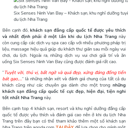
Six Senses Ninh Van Bay – Khách sạn, khu nghỉ dưỡng tuyệt
du lịch Nha Trang
Bên cạnh đó,
khách sạn đẳng cấp quốc tế được yêu thích
và nhất định phải ở một lần khi du lịch Nha Trang
này
còn cung cấp các dịch vụ spa cao cấp với nhiều phương pháp trị
liệu, massage hiệu quả giúp du khách thư giãn sau mỗi ngày vui
chơi, du lịch. Ngoài ra, những dịch vụ vui chơi giải trí và ăn
uống Six Senses Ninh Van Bay cũng được đánh giá rất cao.
“
Tuyệt vời, thú vị, bất ngờ và quá đẹp, xứng đáng đồng tiền
bát gạo,…
” là những nhận xét và đánh giá chung của tất cả du
khách cũng như các chuyên gia dành cho một trong
những
khách sạn đẳng cấp quốc tế cực đẹp, hiện đại, tiện nghi
tốt nhất Nha Trang
này.
Bên cạnh top 4 khách sạn, resort và khu nghỉ dưỡng đẳng cấp
quốc tế được yêu thích và đánh giá cao nên ở khi du lịch Nha
Trang trên đây bạn có thể tham khảo thêm một số khách sạn
Nha Trang trên agoda.com
TẠI ĐÂY
để lựa chọn cho mình một