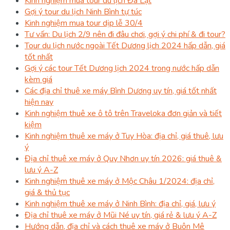
Kinh nghiệm mua tour du lịch Đà Lạt
Gợi ý tour du lịch Ninh Bình tự túc
Kinh nghiệm mua tour dịp lễ 30/4
Tư vấn: Du lịch 2/9 nên đi đâu chơi, gợi ý chi phí & đi tour?
Tour du lịch nước ngoài Tết Dương lịch 2024 hấp dẫn, giá
tốt nhất
Gợi ý các tour Tết Dương lịch 2024 trong nước hấp dẫn
kèm giá
Các địa chỉ thuê xe máy Bình Dương uy tín, giá tốt nhất
hiện nay
Kinh nghiệm thuê xe ô tô trên Traveloka đơn giản và tiết
kiệm
Kinh nghiệm thuê xe máy ở Tuy Hòa: địa chỉ, giá thuê, lưu
ý
Địa chỉ thuê xe máy ở Quy Nhơn uy tín 2026: giá thuê &
lưu ý A-Z
Kinh nghiệm thuê xe máy ở Mộc Châu 1/2024: địa chỉ,
giá & thủ tục
Kinh nghiệm thuê xe máy ở Ninh Bình: địa chỉ, giá, lưu ý
Địa chỉ thuê xe máy ở Mũi Né uy tín, giá rẻ & lưu ý A-Z
Hướng dẫn, địa chỉ và cách thuê xe máy ở Buôn Mê