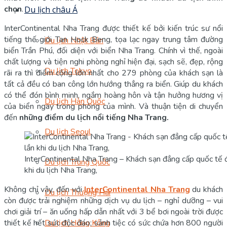
chọn
.
Du lịch châu Á
InterContinental Nha Trang được thiết kế bởi kiến trúc sư nổi
tiếng thế giới Tan Hock Beng, tọa lạc ngay trung tâm đường
Du lịch Nhật Bản
biển Trần Phú, đối diện với biển Nha Trang. Chính vì thế, ngoài
chất lượng và tiện nghi phòng nghỉ hiện đại, sạch sẽ, đẹp, rộng
Du lịch Tokyo
rãi ra thì điểm cộng lớn nhất cho 279 phòng của khách sạn là
tất cả đều có ban công lớn hướng thẳng ra biển. Giúp du khách
có thể đón bình minh, ngắm hoàng hôn và tận hưởng hương vị
Du lịch Hàn Quốc
của biển ngay trong phòng của mình. Và thuận tiện di chuyển
đến
những điểm du lịch nổi tiếng Nha Trang.
Du lịch Seoul
InterContinental Nha Trang – Khách sạn đẳng cấp quốc tế 
Du lịch Trung Quốc
khi du lịch Nha Trang,
Không chỉ vậy, đến với
InterContinental Nha Trang
du khách
Du lịch Thượng Hải
còn được trải nghiệm những dịch vụ du lịch – nghỉ dưỡng – vui
chơi giải trí – ăn uống hấp dẫn nhất với 3 bể bơi ngoài trời được
Du lịch Hồng Kông
thiết kế hết sức độc đáo; sảnh tiệc có sức chứa hơn 800 người