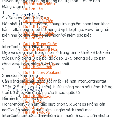
truyền thống đẹp nhưng không nổi trội hơn 2 cái rẻ hơn.
Du lịch Đà Nẵng
Du lịch Campuchia
Đáng chọn nhất
Du lịch Lào
1
Du lịch châu Á
Six Senses Ninh Vân Bay
Du lịch Hội An
Du lịch Nhật Bản
Đắt nhất (11.5 triệu/đêm) nhưng trải nghiệm hoàn toàn khác
Du lịch Tokyo
hẳn - villa riêng có bể bơi riêng ở vịnh biệt lập, view rừng núi
Du lịch Hàn Quốc
Du lịch Nha Trang
biển như cổ tích, hợp honeymoon/kỷ niệm đặc biệt
Du lịch Seoul
2
Du lịch Trung Quốc
InterContinental Nha Trang
Du lịch Mũi Né
Du lịch Thượng Hải
Đẹp và sang nhất trong nhóm ở trung tâm - thiết kế bởi kiến
Du lịch Hồng Kông
trúc sư nổi tiếng, 3 bể bơi độc đáo, 279 phòng đều có ban
Du lịch Úc
công view biển, điểm 9.4/10 cao nhất
Du lịch Phan Thiết
Du lịch Đài Loan
3
Du lịch New Zealand
Sheraton Nha Trang
Du lịch Maldives
Du lịch Huế
Cân bằng giá-chất lượng tốt nhất - rẻ hơn InterContinental
Du lịch Ấn Độ
30% (2.9 triệu vs 4.9 triệu), buffet sáng ngon nổi tiếng, bể bơi
Du lịch Châu Âu
tràn bờ đẹp, vẫn đủ đẳng cấp 5 sao quốc tế
Du lịch Pháp
Du lịch Sầm Sơn
Bài này hữu ích nếu bạn
Du lịch Paris
Honeymoon/kỷ niệm đặc biệt: chọn Six Senses không cần
Du lịch Đức
nghĩ
Muốn sang + trung tâm + ngân sách thoải mái:
Du lịch Cửa Lò
Du lịch Thụy Sĩ
InterContinental
Gia đình/nhóm bạn muốn 5 sao chuẩn nhưng