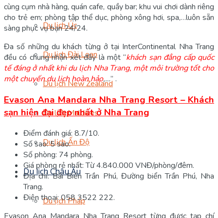
cùng cụm nhà hàng, quán cafe, quầy bar; khu vui chơi dành riêng
cho trẻ em; phòng tập thể dục, phòng xông hơi, spa,…luôn sẵn
Du lịch Úc
sàng phục vụ bạn 24/24.
Đa số những du khách từng ở tại InterContinental Nha Trang
Du lịch Đài Loan
đều có chung nhận xét đây là một “
khách sạn đẳng cấp quốc
tế đáng ở nhất khi du lịch Nha Trang, một môi trường tốt cho
một chuyến du lịch hoàn hảo
,…
” .
Du lịch New Zealand
Evason Ana Mandara Nha Trang Resort – Khách
sạn hiện đại đẹp nhất ở Nha Trang
Du lịch Maldives
Điểm đánh giá: 8.7/10.
Du lịch Ấn Độ
Số sao: 5 sao.
Số phòng: 74 phòng.
Giá phòng rẻ nhất: Từ 4.840.000 VNĐ/phòng/đêm.
Du lịch Châu Âu
Địa chỉ: Bãi Biển Trần Phú, Đường biển Trần Phú, Nha
Trang.
Điện thoại: 058 3522 222.
Du lịch Pháp
Evason Ana Mandara Nha Trang Resort từng được tạp chí