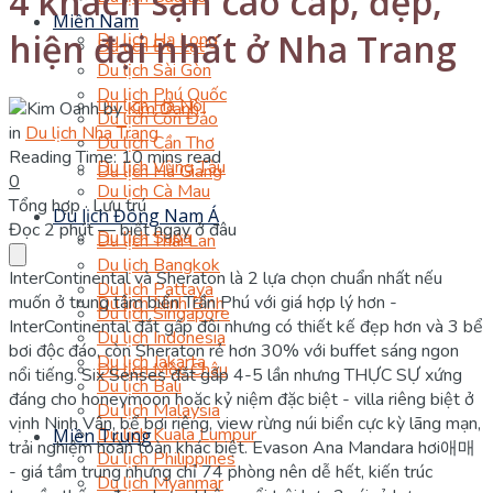
4 khách sạn cao cấp, đẹp,
Miền Nam
hiện đại nhất ở Nha Trang
Du lịch Hạ Long
Du lịch Đà Lạt
Du lịch Sài Gòn
Du lịch Phú Quốc
Du lịch Hà Nội
by
Kim Oanh
Du lịch Côn Đảo
in
Du lịch Nha Trang
Du lịch Cần Thơ
Reading Time: 10 mins read
Du lịch Vũng Tàu
Du lịch Hà Giang
0
Du lịch Cà Mau
Tổng hợp · Lưu trú
Du lịch Đông Nam Á
Đọc 2 phút — biết ngay ở đâu
Du lịch Sapa
Du lịch Thái Lan
Du lịch Bangkok
InterContinental và Sheraton là 2 lựa chọn chuẩn nhất nếu
Du lịch Pattaya
muốn ở trung tâm biển Trần Phú với giá hợp lý hơn -
Du lịch Ninh Bình
Du lịch Singapore
InterContinental đắt gấp đôi nhưng có thiết kế đẹp hơn và 3 bể
Du lịch Indonesia
bơi độc đáo, còn Sheraton rẻ hơn 30% với buffet sáng ngon
Du lịch Jakarta
Du lịch Mộc Châu
nổi tiếng. Six Senses đắt gấp 4-5 lần nhưng THỰC SỰ xứng
Du lịch Bali
đáng cho honeymoon hoặc kỷ niệm đặc biệt - villa riêng biệt ở
Du lịch Malaysia
vịnh Ninh Vân, bể bơi riêng, view rừng núi biển cực kỳ lãng mạn,
Du lịch Kuala Lumpur
Miền Trung
trải nghiệm hoàn toàn khác biệt. Evason Ana Mandara hơi애매
Du lịch Philippines
- giá tầm trung nhưng chỉ 74 phòng nên dễ hết, kiến trúc
Du lịch Myanmar