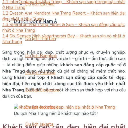
1.1
InterContinental Nha Trang – Khách sạn sang trọng bậc nhất
Du lịch Cà Mau
ở Nha Trang
1.2
Evason Ana Mandara Nha Trang Resort – Khách sạn hiện đại
đẹp nhất ở Nha Trang
Du lịch Đông Nam Á
1.3
Sheraton Nha Trang Hotel & Spa – Khách sạn đẳng cấp bậc
nhất ở Nha Trang
1.4
Six Senses Ninh Vapartners/n Bay – Khách sạn xịn xò nhất ở
Du lịch Thái Lan
Nha Trang
Sang trọng, hiện đại, đẹp, chất lượng phục vụ chuyên nghiệp,
Du lịch Bangkok
dịch vụ nghỉ dưỡng, du lịch, vui chơi – giải trí – ẩm thực đỉnh cao,
… là những điểm giúp những
khách sạn đẳng cấp quốc tế ở
Nha Trang
được yêu thích dù giá cả chẳng hề mềm chút nào.
Du lịch Pattaya
Cùng
khám phá top 4 khách sạn đẳng cấp quốc tế: đẹp,
hiện đại, tiện nghi, chất lượng cực tốt được yêu thích nhất
Nha Trang
, biết đâu sẽ có một khách sạn thích hợp với nhu cầu
Du lịch Singapore
du lịch của bạn.
Du lịch Indonesia
Du lịch Nha Trang nên ở khách sạn nào tốt?
Du lịch Jakarta
Khách sạn cao cấp, đẹp, hiện đại nhất