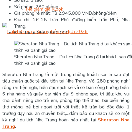
Số sao: 5 sao.
Số phòng: 280 phòng.
Mã giảm giá Klook
Giá phòng rẻ nhất: Từ 2.945.000 VNĐ/phòng/đêm.
Địa chỉ: 26-28 Trần Phú, đường biển Trần Phú, Nha
Trang.
Điện thoại: 058 3880 000.
Sheraton Nha Trang – Du lịch Nha Trang ở tại khách sạn đ
thích và đánh giá cao
Sheraton Nha Trang là một trong những khách sạn 5 sao đạt
tiêu chuẩn quốc tế đầu tiên tại Nha Trang. Với 280 phòng nghỉ
rộng rãi, tiện nghi, hiện đại, sạch sẽ và có ban công hướng biển;
6 nhà hàng và quầy bar hiện đại, 9 phòng spa, trị liệu; khu vui
chơi dành riêng cho trẻ em, phòng tập thể thao, bãi biển riêng
thơ mộng, bể bơi ngoài trời với thiết kế tràn bờ độc đáo, 1
trường dạy nấu ăn chuyên biệt,…đảm bảo du khách sẽ có một
kỳ nghỉ du lịch Nha Trang hoàn hảo nhất tại
Sheraton Nha
Trang
.