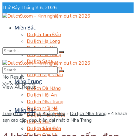
Thứ Bảy, Tháng 8 8, 2026
Miền Bắc
Du lịch Tam Đảo
Du lịch Hạ Long
Du lịch Hà Nội
Du lịch Hà Giang
Du lịch Sapa
Du lịch Ninh Bình
No Result
Du lịch Mộc Châu
No Result
Miền Trung
View All Result
View All Result
Du lịch Đà Nẵng
Du lịch Hội An
Du lịch Nha Trang
Du lịch Mũi Né
Miền Bắc
Trang chủ
»
Du lịch Khánh Hòa
»
Du lịch Nha Trang
»
4 khách
Du lịch Phan Thiết
sạn cao cấp, đẹp, hiện đại nhất ở Nha Trang
Du lịch Huế
Du lịch Sầm Sơn
Du lịch Tam Đảo
Du lịch Cửa Lò