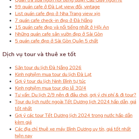
Quán trà sữa ngon nổi tiếng quận Cầu Giấy ngon rẻ
99 quán cafe ở Đà Lạt view đồi, vintage
List quán cafe đẹp ở Nha Trang view xịn
7 quán cafe check-in đẹp ở Đà Nẵng
15 quán cafe đẹp và nổi tiếng nhất ở Hội An
Những quán cafe sân vườn đẹp ở Sài Gòn
5 quán cafe đẹp ở Sài Gòn Quận 5 chất
Dịch vụ tour và thuê xe tốt
Săn tour du lịch Đà Nẵng 2026
Kinh nghiệm mua tour du lịch Đà Lạt
Gợi ý tour du lịch Ninh Bình tự túc
Kinh nghiệm mua tour dịp lễ 30/4
Tư vấn: Du lịch 2/9 nên đi đâu chơi, gợi ý chi phí & đi tour?
Tour du lịch nước ngoài Tết Dương lịch 2024 hấp dẫn, giá
tốt nhất
Gợi ý các tour Tết Dương lịch 2024 trong nước hấp dẫn
kèm giá
Các địa chỉ thuê xe máy Bình Dương uy tín, giá tốt nhất
hiện nay