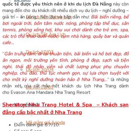
quốc tế được yêu thích nên ở khi du lịch Đà Nẵng
này còn
mang đến cho du khách rất nhiều dịch vụ du lịch – nghỉ dưỡng –
giải trí – ăn uống,…hiện đại và hấp dẫn như:
Bãi biển riêng, bể
Du lịch Tết Dương Lịch
bơi ngoài trời, bồn tắm nước nóng, phòng tập thể dục, sân
tennis, phòng xông hơi, khu vui chơi dành cho trẻ em, spa,
Du lịch Tết Âm Lịch
các trò thể thao dưới nước, cụm nhà hàng, quầy bar và quán
cafe…
Du lịch 10/03
“
Gần trung tâm, đi lại thuận tiện, bãi biển và hồ bơi đẹp, đồ
ăn ngon, môi trường yên tĩnh, phòng ở đẹp, sạch và tiện
nghi, thái độ nhân viên và chất lượng phục phụ chuyên
Du lịch 30/04
nghiệp, chu đáo, thủ tục nhanh gọn, sự lựa chọn tuyệt vời
cho một kỳ nghỉ dưỡng hoàn hảo ở Nha Trang,..
” là những
nhận xét của rất hầu hết khách du lịch Nha Trang dành
Du lịch 02/09
cho Evason Ana Mandara Nha Trang Resort
Sheraton Nha Trang Hotel & Spa – Khách sạn
Khuyến mãi
đẳng cấp bậc nhất ở Nha Trang
Mã giảm giá Agoda
Điểm đánh giá: 8.7/10.