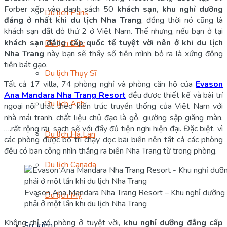
Forber xếp vào danh sách 50
khách sạn, khu nghỉ dưỡng
Du lịch Paris
đáng ở nhất khi du lịch Nha Trang
, đồng thời nó cũng là
khách sạn đắt đỏ thứ 2 ở Việt Nam. Thế nhưng, nếu bạn ở tại
khách sạn đẳng cấp quốc tế tuyệt vời nên ở khi du lịch
Du lịch Đức
Nha Trang
này bạn sẽ thấy số tiền mình bỏ ra là xứng đồng
tiền bát gạo.
Du lịch Thụy Sĩ
Tất cả 17 villa, 74 phòng nghỉ và phòng căn hộ của
Evason
Ana Mandara Nha Trang Resort
đều được thiết kế và bài trí
Du lịch Anh
ngoại nội thất theo kiến trúc truyền thống của Việt Nam với
nhà mái tranh, chất liệu chủ đạo là gỗ, giường sập giăng màn,
….rất rộng rãi, sạch sẽ với đầy đủ tiện nghi hiện đại. Đặc biệt, vì
Du lịch Hà Lan
các phòng được bố trí chạy dọc bãi biển nên tất cả các phòng
đều có ban công nhìn thẳng ra biển Nha Trang từ trong phòng.
Du lịch Canada
Evason Ana Mandara Nha Trang Resort – Khu nghỉ dưỡng đ
Du lịch Mỹ
phải ở một lần khi du lịch Nha Trang
Không chỉ có phòng ở tuyệt vời,
khu nghỉ dưỡng đẳng cấp
Sự kiện