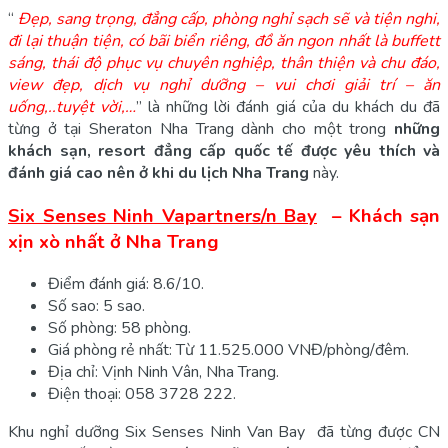
“
Đẹp, sang trọng, đẳng cấp, phòng nghỉ sạch sẽ và tiện nghi,
đi lại thuận tiện, có bãi biển riêng, đồ ăn ngon nhất là buffett
sáng, thái độ phục vụ chuyên nghiệp, thân thiện và chu đáo,
view đẹp, dịch vụ nghỉ dưỡng – vui chơi giải trí – ăn
uống,..tuyệt vời,…
” là những lời đánh giá của du khách du đã
từng ở tại Sheraton Nha Trang dành cho một trong
những
khách sạn, resort đẳng cấp quốc tế được yêu thích và
đánh giá cao nên ở khi du lịch Nha Trang
này.
Six Senses Ninh Vapartners/n Bay
– Khách sạn
xịn xò nhất ở Nha Trang
Điểm đánh giá: 8.6/10.
Số sao: 5 sao.
Số phòng: 58 phòng.
Giá phòng rẻ nhất: Từ 11.525.000 VNĐ/phòng/đêm.
Địa chỉ: Vịnh Ninh Vân, Nha Trang.
Điện thoại: 058 3728 222.
Khu nghỉ dưỡng Six Senses Ninh Van Bay đã từng được CN